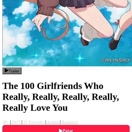
Trailer
The 100 Girlfriends Who
Really, Really, Really, Really,
Really Love You
18+
2025
12 Episodes
Anime
Romance
Putar