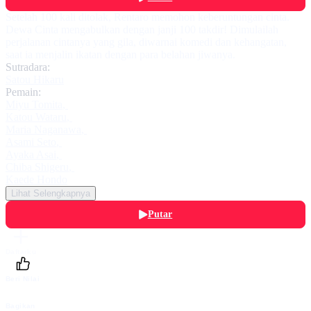
Setelah 100 kali ditolak, Rentaro memohon keberuntungan cinta.
Dewa Cinta mengabulkan dengan janji 100 takdir! Dimulailah
perjalanan cintanya yang gila, diwarnai komedi dan kehangatan,
saat ia menjalin ikatan dengan para belahan jiwanya.
Sutradara:
Satou Hikaru
Pemain:
Miyu Tomita
,
Katou Wataru
,
Maria Naganawa
,
Asami Seto
,
Ayaka Asai
,
Chiba Shigeru
,
Kaede Hondo
Lihat Selengkapnya
Putar
Daftarku
Beri Nilai
Bagikan