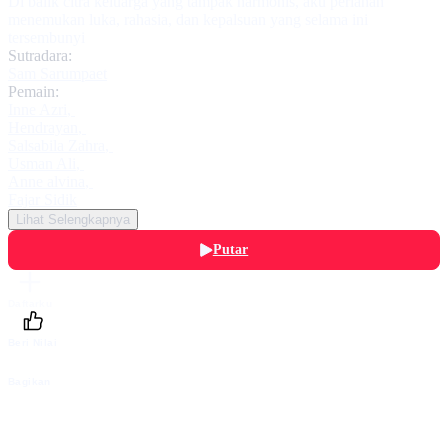
Di balik citra keluarga yang tampak harmonis, aku perlahan
menemukan luka, rahasia, dan kepalsuan yang selama ini
tersembunyi
Sutradara:
Sam Sarumpaet
Pemain:
Inne Azri
,
Hendrayan
,
Salsabila Zahra
,
Usman Ali
,
Anne alvina
,
Fajar Sidik
Lihat Selengkapnya
Putar
Daftarku
Beri Nilai
Bagikan