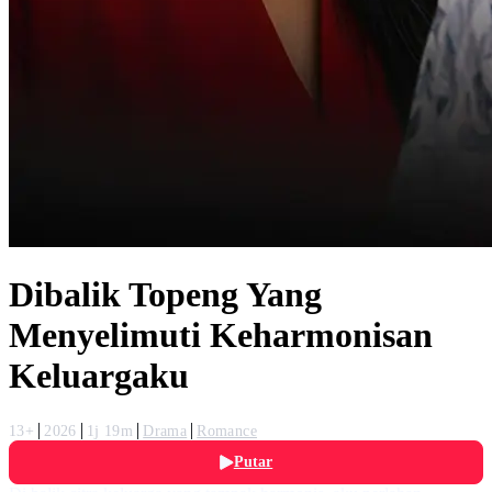
Dibalik Topeng Yang
Menyelimuti Keharmonisan
Keluargaku
13+
2026
1j 19m
Drama
Romance
Putar