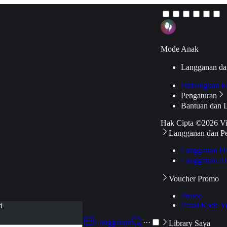
Mode Anak
Langganan da
Hubungkan k
Pengaturan
Bantuan dan 
Hak Cipta ©2026 V
Langganan dan P
Langganan Pr
Langganan Ak
Voucher Promo
Promo
Pakai Kode V
i
Langganan
···
Library Saya