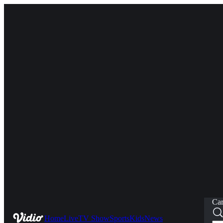
Car
Home
Live
TV Show
Sports
Kids
News