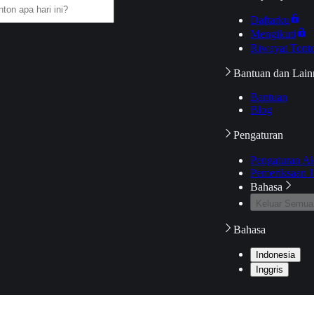
Daftarku
Mengikuti
Riwayat Tont
Bantuan dan Lain
Bantuan
Blog
Pengaturan
Pengaturan A
Pemeriksaan J
Bahasa
Keluar Semua
Bahasa
Indonesia
Inggris