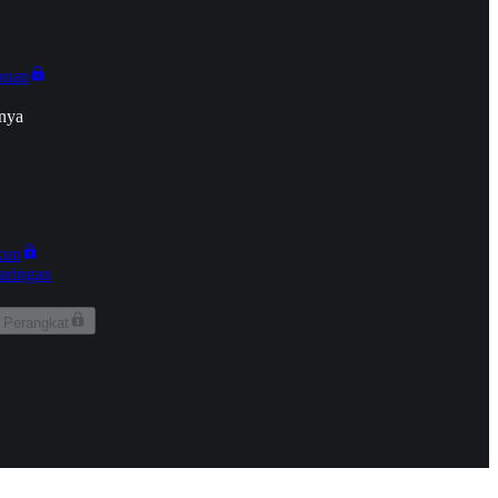
onan
nya
kun
aringan
 Perangkat