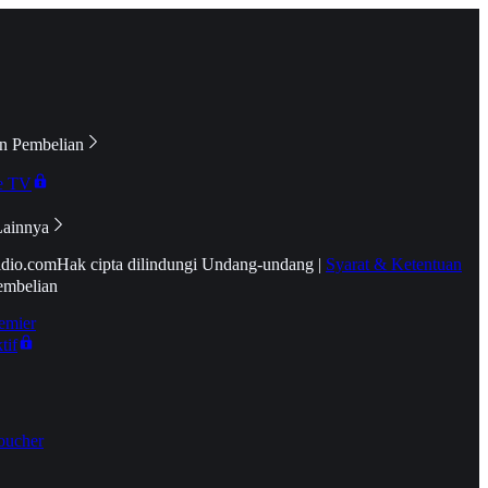
n Pembelian
e TV
Lainnya
idio.com
Hak cipta dilindungi Undang-undang
|
Syarat & Ketentuan
embelian
emier
tif
oucher