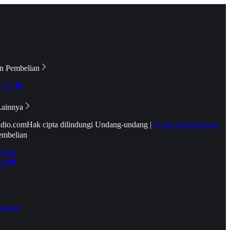
n Pembelian
e TV
Lainnya
idio.com
Hak cipta dilindungi Undang-undang
|
Syarat & Ketentuan
embelian
emier
tif
oucher