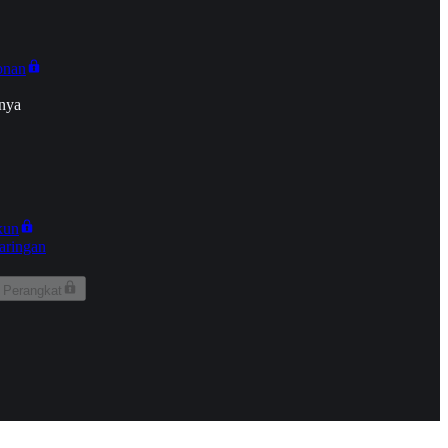
onan
nya
kun
aringan
 Perangkat