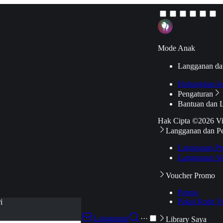
Mode Anak
Langganan da
Hubungkan k
Pengaturan
Bantuan dan 
Hak Cipta ©2026 V
Langganan dan P
Langganan Pr
Langganan Ak
Voucher Promo
Promo
Pakai Kode V
i
Langganan
···
Library Saya