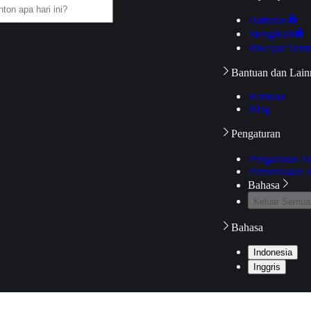
Daftarku
Mengikuti
Riwayat Tont
Bantuan dan Lain
Bantuan
Blog
Pengaturan
Pengaturan A
Pemeriksaan J
Bahasa
Keluar Semua
Bahasa
Indonesia
Inggris