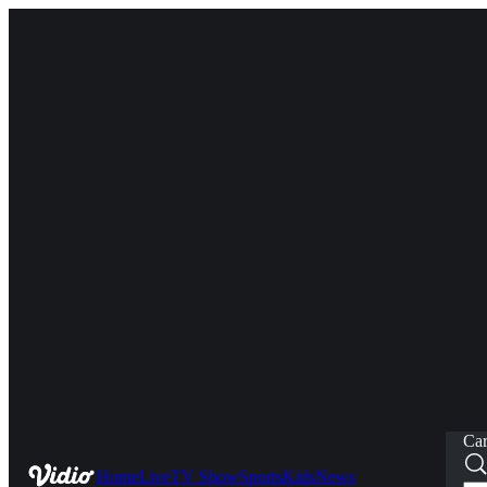
Car
Home
Live
TV Show
Sports
Kids
News