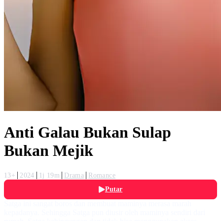
Anti Galau Bukan Sulap
Bukan Mejik
13+
2024
1j 19m
Drama
Romance
Putar
Satga ini sangat boros dan membuat maminya merasa marah
kepadanya. Sehingga Satga pun diusir oleh maminya sendiri dari