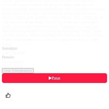
rumah. Satga kebingungan dan tidak bisa menggunakan akses
kekayaan. Satga berada di pinggir jalan, hingga tiba-tiba ada
seorang penjahat yang menghipnotisnya, dia meyakinkan ke dalam
alam bawah sadar Satga, bahwa dirinya adalah seorang lelaki
miskin. Hingga pada akhirnya, Satga ditabrak oleh seorang ibu-ibu,
yang ternyata adalah ibunya Nayla. Nayla adalah seorang gadis
cantik yang memiliki toko kelontong. Pada akhirnya Satga pun
ditampung oleh ibunya Nayla dan tinggal di rumah Nayla. Satga
akhirnya terbiasa dengan kehidupannya, membantu di toko Nayla.
Sampai pada akhirnya, pacarnya Satga mengetahui keberadaan
Satga.
Sutradara:
Asep Kusdinar
Pemain:
Rayna Snova
,
Kevin Hillers
Lihat Selengkapnya
Putar
Daftarku
Beri Nilai