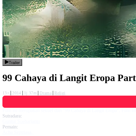
Trailer
99 Cahaya di Langit Eropa Part
13+
2014
1j 37m
Drama
Religi
Film ini merupakan sekuel dari "99 Cahaya di Langit Eropa". Film i
Sutradara:
Guntur Soeharjanto
Pemain:
Acha Septriasa
,