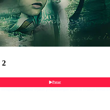
 2
Putar
ni mengungkap rahasia sejarah perkembangan Islam di belahan benua Er