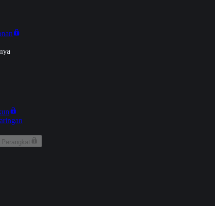
onan
nya
kun
aringan
 Perangkat