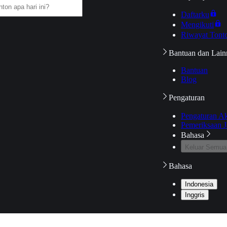
Daftarku
Mengikuti
Riwayat Tont
Bantuan dan Lain
Bantuan
Blog
Pengaturan
Pengaturan A
Pemeriksaan J
Bahasa
Keluar Semua
Bahasa
Indonesia
Inggris