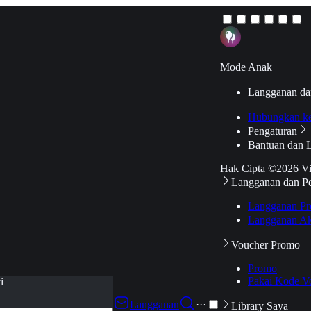
Mode Anak
Langganan da
Hubungkan k
Pengaturan
Bantuan dan 
Hak Cipta ©2026 V
Langganan dan P
Langganan Pr
Langganan Ak
Voucher Promo
Promo
Pakai Kode V
i
Langganan
···
Library Saya