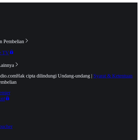
n Pembelian
e TV
Lainnya
idio.com
Hak cipta dilindungi Undang-undang
|
Syarat & Ketentuan
embelian
emier
tif
oucher