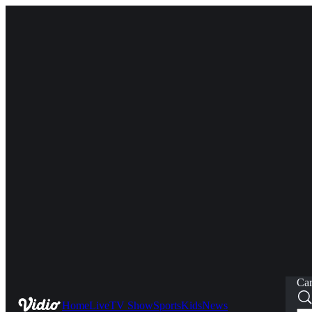
Car
Home
Live
TV Show
Sports
Kids
News