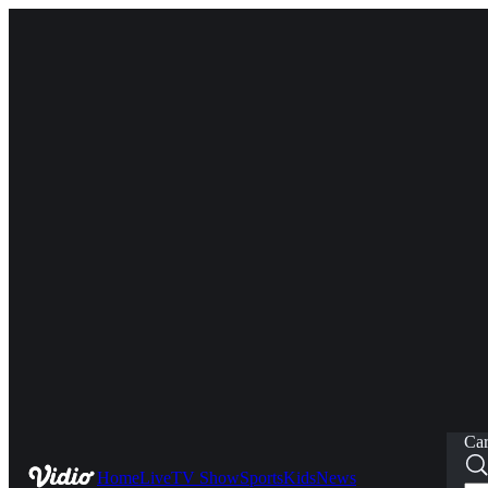
Car
Home
Live
TV Show
Sports
Kids
News