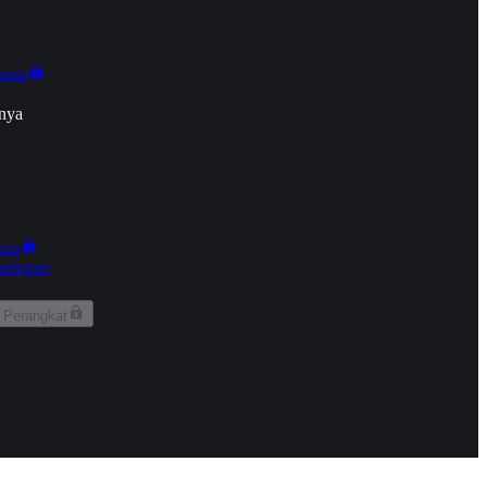
onan
nya
kun
aringan
 Perangkat