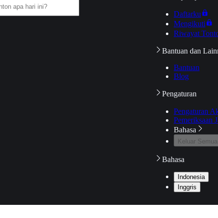
Daftarku
Mengikuti
Riwayat Tont
Bantuan dan Lain
Bantuan
Blog
Pengaturan
Pengaturan A
Pemeriksaan J
Bahasa
Keluar Semua
Bahasa
Indonesia
Inggris