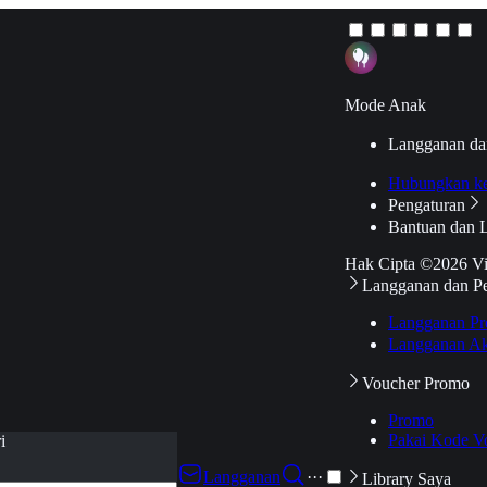
Mode Anak
Langganan da
Hubungkan k
Pengaturan
Bantuan dan 
Hak Cipta ©2026 V
Langganan dan P
Langganan Pr
Langganan Ak
Voucher Promo
Promo
Pakai Kode V
i
Langganan
···
Library Saya