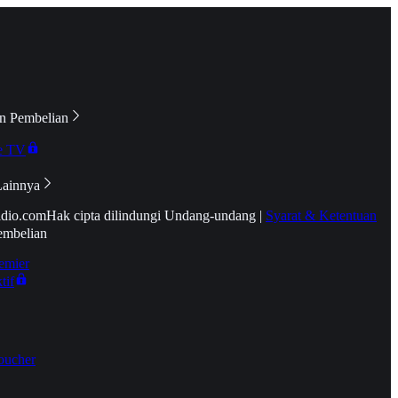
n Pembelian
e TV
Lainnya
idio.com
Hak cipta dilindungi Undang-undang
|
Syarat & Ketentuan
embelian
emier
tif
oucher