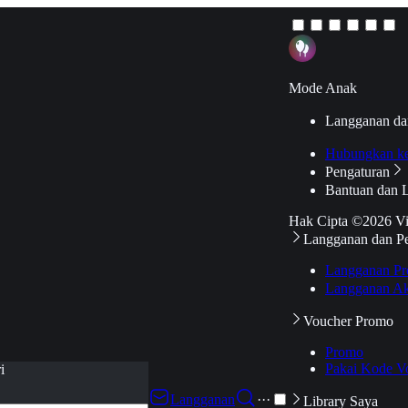
Mode Anak
Langganan da
Hubungkan k
Pengaturan
Bantuan dan 
Hak Cipta ©2026 V
Langganan dan P
Langganan Pr
Langganan Ak
Voucher Promo
Promo
Pakai Kode V
i
Langganan
···
Library Saya