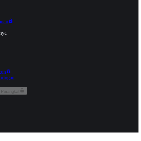
onan
nya
kun
aringan
 Perangkat