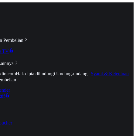
n Pembelian
e TV
Lainnya
idio.com
Hak cipta dilindungi Undang-undang
|
Syarat & Ketentuan
embelian
emier
tif
oucher