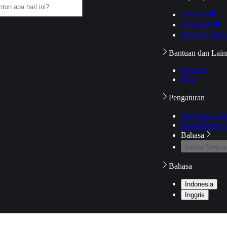
Daftarku
Mengikuti
Riwayat Tont
Bantuan dan Lain
Bantuan
Blog
Pengaturan
Pengaturan A
Pemeriksaan J
Bahasa
Keluar Semua
Bahasa
Indonesia
Inggris