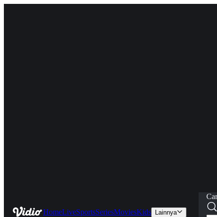
Car
Home
Live
Sports
Series
Movies
Kids
Lainnya