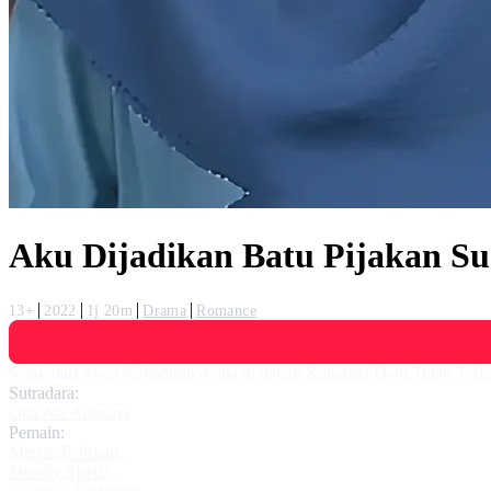
Aku Dijadikan Batu Pijakan 
13+
2022
1j 20m
Drama
Romance
Sejak dari Awal Kehadiran Arina di dalam Keluarga Dani,Tidak Ter
Sutradara:
Olla Ata Adonara
Pemain:
Meriza Febriani
,
Shandy Sjariff
,