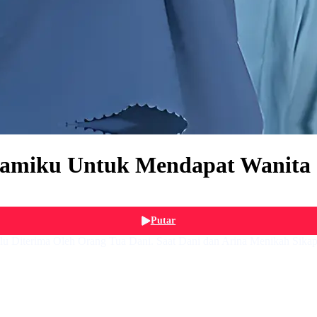
Suamiku Untuk Mendapat Wanita
Putar
lalu Diterima Oleh Orang Tua Dani. Saat Dani dan Arina Menikah Sik