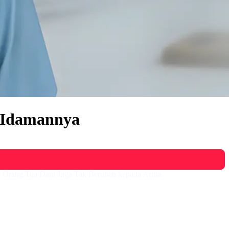
 Idamannya
ap Orang Tua Dani Juga Tak Berubah kepada Arina.