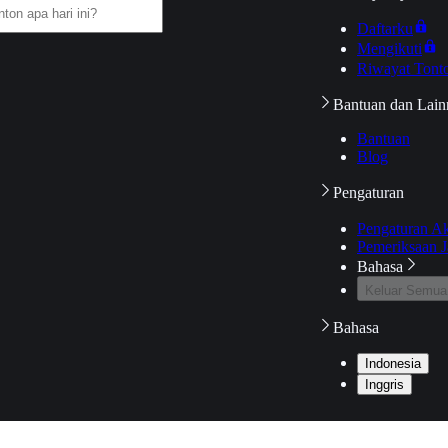
Daftarku
Mengikuti
Riwayat Tont
Bantuan dan Lain
Bantuan
Blog
Pengaturan
Pengaturan A
Pemeriksaan J
Bahasa
Keluar Semua
Bahasa
Indonesia
Inggris