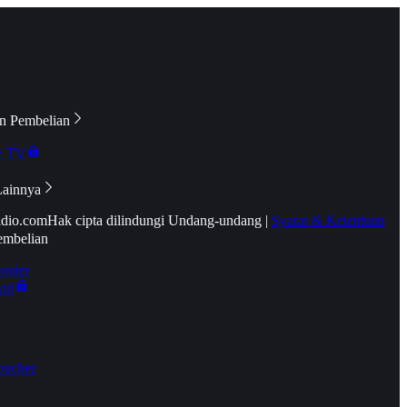
n Pembelian
e TV
Lainnya
idio.com
Hak cipta dilindungi Undang-undang
|
Syarat & Ketentuan
embelian
emier
tif
oucher