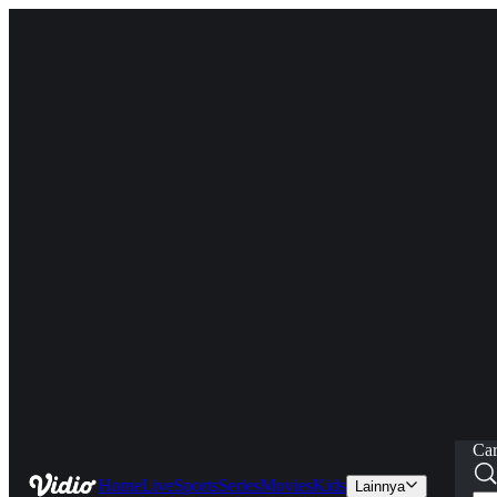
Car
Home
Live
Sports
Series
Movies
Kids
Lainnya