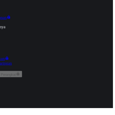
onan
nya
kun
aringan
 Perangkat