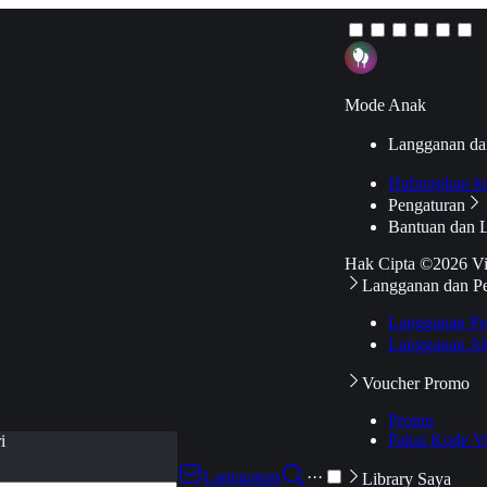
Mode Anak
Langganan da
Hubungkan k
Pengaturan
Bantuan dan 
Hak Cipta ©2026 V
Langganan dan P
Langganan Pr
Langganan Ak
Voucher Promo
Promo
Pakai Kode V
i
Langganan
···
Library Saya