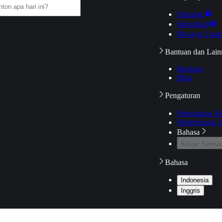
Daftarku
Mengikuti
Riwayat Tont
Bantuan dan Lain
Bantuan
Blog
Pengaturan
Pengaturan A
Pemeriksaan J
Bahasa
Keluar Semua
Bahasa
Indonesia
Inggris