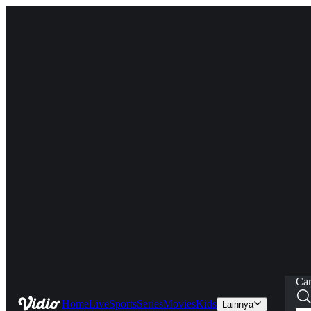
Car
Home
Live
Sports
Series
Movies
Kids
Lainnya