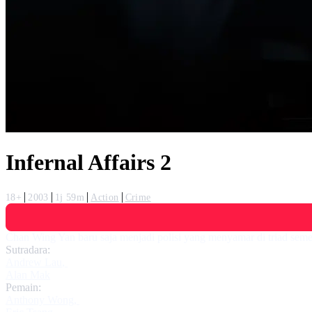
Infernal Affairs 2
18+
2003
1j 59m
Action
Crime
Chan Wing Yan baru saja menjadi polisi yang menyamar di triad sem
Sutradara:
Andrew Lau
,
Alan Mak
Pemain:
Anthony Wong
,