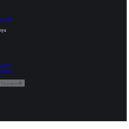
onan
nya
kun
aringan
 Perangkat