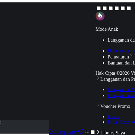
Mode Anak
Langganan da
Hubungkan k
Pengaturan
Bantuan dan 
Hak Cipta ©2026 V
Langganan dan P
Langganan Pr
Langganan Ak
Voucher Promo
Promo
Pakai Kode V
i
Langganan
···
Library Saya