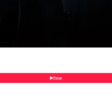
Putar
entara Lau Kin Ming bergabung dengan kepolisian. Baik triad maupun