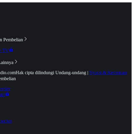
n Pembelian
e TV
Lainnya
idio.com
Hak cipta dilindungi Undang-undang
|
Syarat & Ketentuan
embelian
emier
tif
oucher