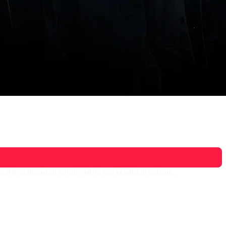
 polisi menemukan musuh dalam bos kejahatan saingan.