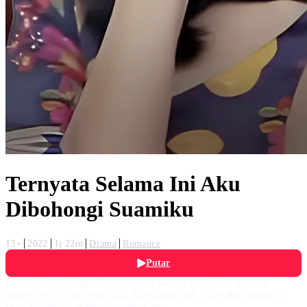
Ternyata Selama Ini Aku
Dibohongi Suamiku
13+
2022
1j 22m
Drama
Romance
Putar
Hubungan Esty dan Billy Berjalan Sangat Harmonis di Awal.
Sampai Pada Satu Saat Billy Mulai Berubah Sikap dan Ternyata