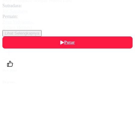
Billy Selingkuh dengan Wanita Lain
Sutradara:
Joe Sandjaya
Pemain:
Zora Vidyanata
,
Aditya Herpavi
Lihat Selengkapnya
Putar
Daftarku
Beri Nilai
Bagikan