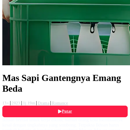
Mas Sapi Gantengnya Emang
Beda
13+
2023
1j 19m
Drama
Romance
Putar
Ikhsan berniat untuk kerja dikota, namun orang kota membuatnya
kesal dengan tingkahnya yang sombong. Terpaksa Ikhsan harus