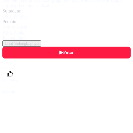
kembali bekerja di kandang sapi ayahnya Mawar. Mawar sangat
tergila gila dengan Ikhsan.
Sutradara:
Otoy Witoyo
Pemain:
Kenny Austin
,
Andi Viola
,
Joshua Otay
Lihat Selengkapnya
Putar
Daftarku
Beri Nilai
Bagikan