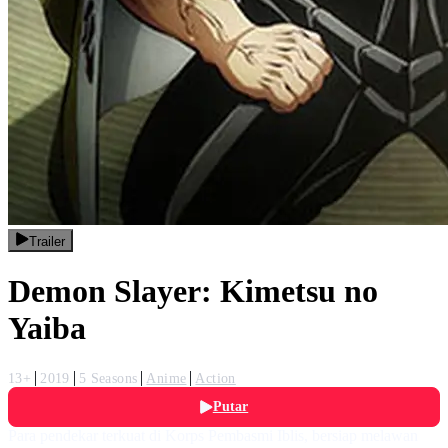
Trailer
Demon Slayer: Kimetsu no
Yaiba
13+
2019
5 Seasons
Anime
Action
Putar
Para pendekar terkuat di Korps Pembasmi Iblis, bersiap melawan