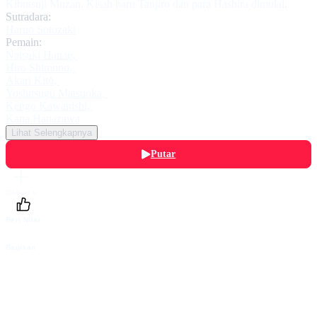
Kibutsuji Muzan. Kisah baru Tanjiro dan para Hashira dimulai.
Sutradara:
Haruo Sotozaki
Pemain:
Natsuki Hanae
,
Hiro Shimono
,
Akari Kitō
,
Yoshitsugu Matsuoka
,
Kengo Kawanishi
,
Kana Hanazawa
Lihat Selengkapnya
Putar
Daftarku
Beri Nilai
Bagikan