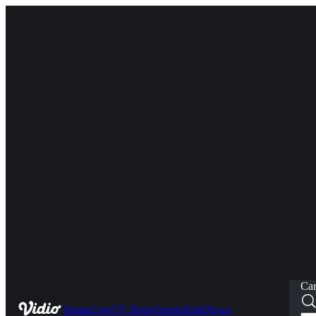
Car
Home
Live
TV Show
Sports
Kids
News