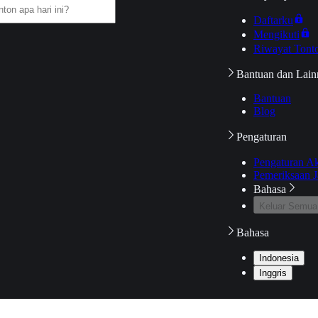
Daftarku
Mengikuti
Riwayat Tont
Bantuan dan Lain
Bantuan
Blog
Pengaturan
Pengaturan A
Pemeriksaan J
Bahasa
Keluar Semua
Bahasa
Indonesia
Inggris