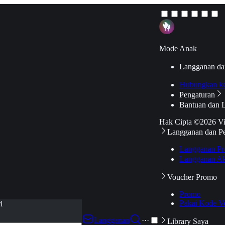
Mode Anak
Langganan da
Hubungkan k
Pengaturan
Bantuan dan 
Hak Cipta ©2026 V
Langganan dan P
Langganan Pr
Langganan Ak
Voucher Promo
Promo
Pakai Kode V
i
Langganan
···
Library Saya