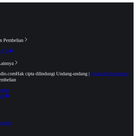
n Pembelian
e TV
Lainnya
idio.com
Hak cipta dilindungi Undang-undang
|
Syarat & Ketentuan
embelian
emier
tif
oucher