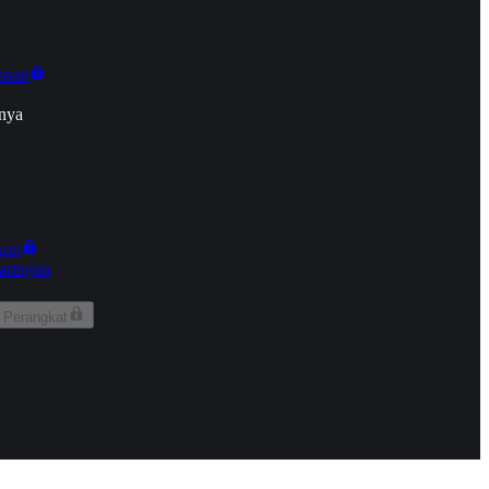
onan
nya
kun
aringan
 Perangkat