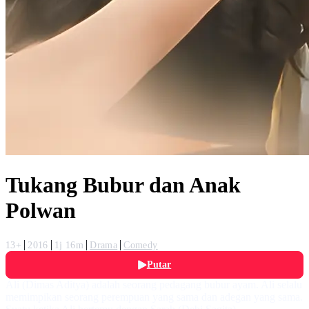
Tukang Bubur dan Anak
Polwan
13+
2016
1j 16m
Drama
Comedy
Putar
Ali (Dimas Aditya) adalah seorang pedagang bubur ayam. Ali selalu
memimpikan seorang perempuan yang sama dan adegan yang sama.