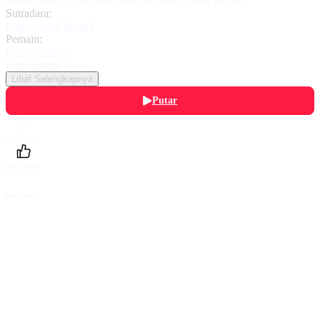
Suatu ketika Ali bertemu dengan Sarah (Debi Sagita)
Sutradara:
Lono Abdul Hamid
Pemain:
Dimas Aditya
,
Debi Sagita
Lihat Selengkapnya
Putar
Daftarku
Beri Nilai
Bagikan