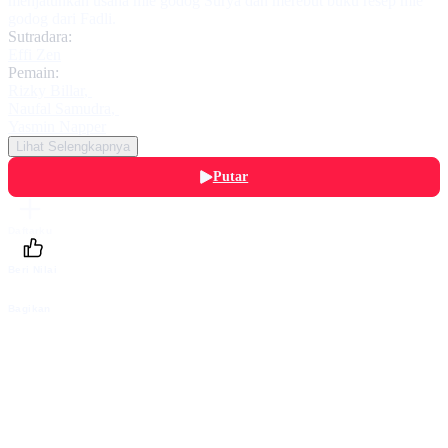
menjatuhkan usaha mie godog Surya dan merebut buku resep mie
godog dari Fadli.
Sutradara:
Effi Zen
Pemain:
Rizky Billar
,
Naufal Samudra
,
Yasmin Napper
Lihat Selengkapnya
Putar
Daftarku
Beri Nilai
Bagikan