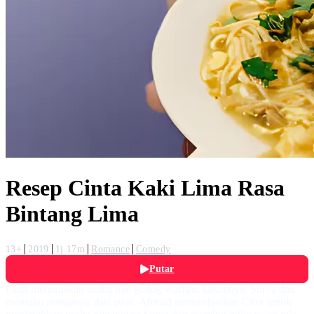
Resep Cinta Kaki Lima Rasa
Bintang Lima
13+
2019
1j 17m
Romance
Comedy
Putar
Fadli meneruskan usaha mie godog warisan kakeknya, Surya dan
memulai semuanya dari awal. Ahmad memanfaatkan Citra untuk