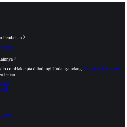
n Pembelian
e TV
Lainnya
idio.com
Hak cipta dilindungi Undang-undang
|
Syarat & Ketentuan
embelian
emier
tif
oucher