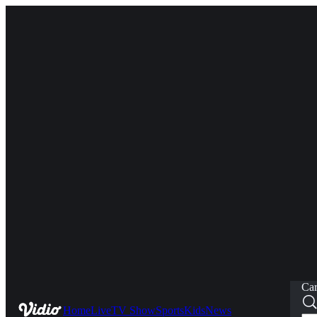
Car
Home
Live
TV Show
Sports
Kids
News