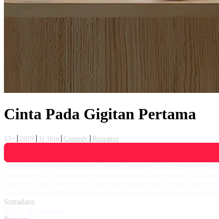
Cinta Pada Gigitan Pertama
13+
2019
1j 16m
Comedy
Romance
DELIMA (23) seorang lulusan akademi kuliner yang mandiri dan ting
kuliner sendiri. Del- biasa dia disapa diomelin banget sama Abah ti
sakit keras, dan butuh biaya. Del marah banget sama Abah karena A
kandungnya itu dijual. Makanya, Karena pisang nilai jualnya rendah.
Sutradara:
Bobby Herlambang