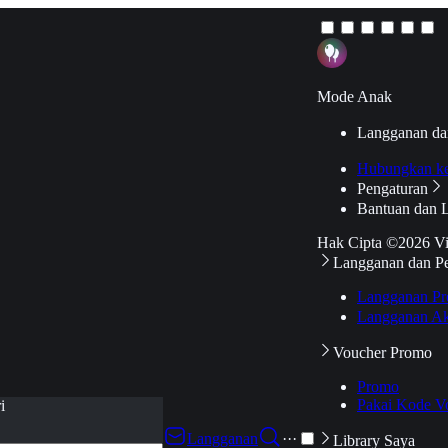
Mode Anak
Langganan da
Hubungkan k
Pengaturan
Bantuan dan 
Hak Cipta ©2026 V
Langganan dan P
Langganan Pr
Langganan Ak
Voucher Promo
Promo
Pakai Kode V
i
Langganan
···
Library Saya