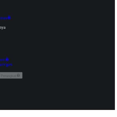
onan
nya
kun
aringan
 Perangkat