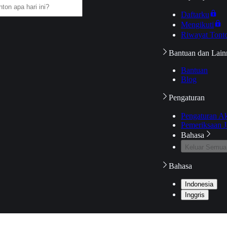
Daftarku
Mengikuti
Riwayat Tont
Bantuan dan Lain
Bantuan
Blog
Pengaturan
Pengaturan A
Pemeriksaan J
Bahasa
Keluar Semua
Bahasa
Indonesia
Inggris