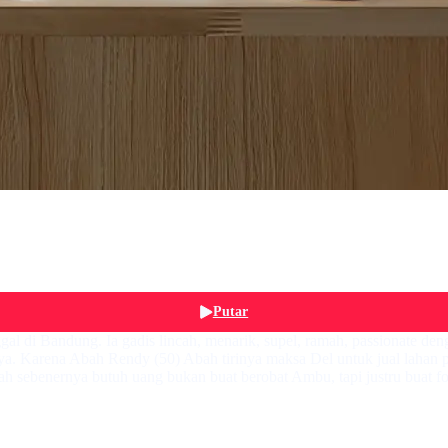
Putar
gal di Bandung. Ia gadis lincah, menarik, supel, ramah, passionate 
rinya. Karena Abah Rendy (50) Abah tirinya maksa Del untuk jual lahan 
bah sebenernya butuh uang bukan buat berobat Ambu, tapi justru buat