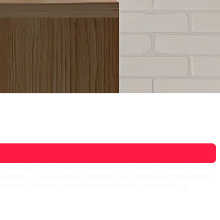
dengan bidang yang digelutinya dan memang bertekad membuka usaha
pisang itu. Apalagi sekarang Ambunya Del, istri keduanya Abah lagi
 foya-foya. Del nggak mau kebun pisang milik almarhum Ayah