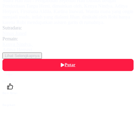
Suara Hati Istri - Pengabdian Sepenuh Hati Dibalas dengan
Penderitaan Tanpa Henti, dimainkan oleh, Kenya Nindya, Aditya
Herpavi, Firstriana Aldila, Karlina Inawati. Wanita mana yang ongin
menjadi madu, inilah yang dialami Jihan. dinikahi oleh Robi hanya
karena Robi mendapatkan asisten garits di rumahnya.
Sutradara:
Ninos Joned
Pemain:
Kenya Nindya
,
Aditya Herpavi
Lihat Selengkapnya
Putar
Daftarku
Beri Nilai
Bagikan