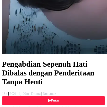
Pengabdian Sepenuh Hati
Dibalas dengan Penderitaan
Tanpa Henti
13+
2021
1j 20m
Drama
Romance
Putar