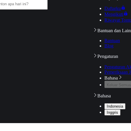
Daftarku
Mengikuti
Riwayat Tont
Bantuan dan Lain
Bantuan
Blog
Pengaturan
Pengaturan A
Pemeriksaan J
Bahasa
Keluar Semua
Bahasa
Indonesia
Inggris