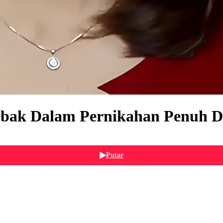
bak Dalam Pernikahan Penuh D
Putar
bak oleh Pasha, Kakak tiri dari Panji yang kini menjadi suaminya. Na