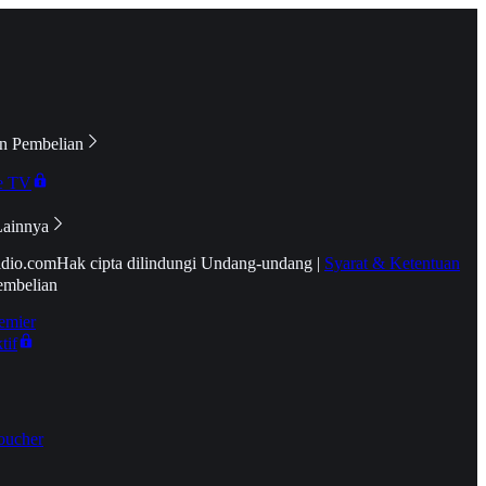
n Pembelian
e TV
Lainnya
idio.com
Hak cipta dilindungi Undang-undang
|
Syarat & Ketentuan
embelian
emier
tif
oucher