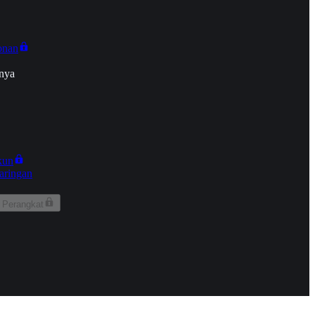
onan
nya
kun
aringan
 Perangkat