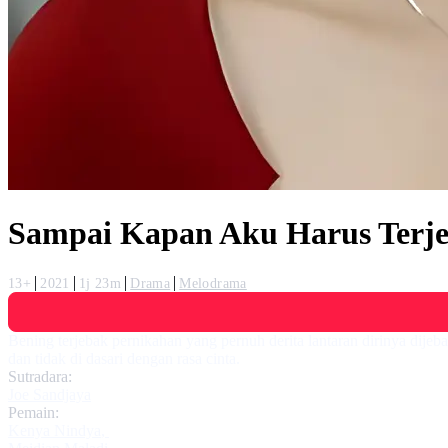
Sampai Kapan Aku Harus Terje
13+
2021
1j 23m
Drama
Melodrama
Bening terjebak pernikahan yang pernuh derita lantaran dirinya dije
dan tidak di dasari dengan rasa cinta.
Sutradara:
Joe Sandjaya
Pemain:
Kenya Nindya
,