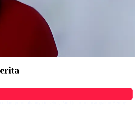
erita
mun dalam pernikahannya tersebut, Panji justru mencampakan Bening