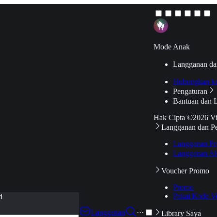
Mode Anak
Langganan da
Hubungkan k
Pengaturan
Bantuan dan 
Hak Cipta ©2026 V
Langganan dan P
Langganan Pr
Langganan Ak
Voucher Promo
Promo
Pakai Kode V
i
Langganan
···
Library Saya