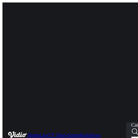
Car
Home
Live
TV Show
Sports
Kids
News