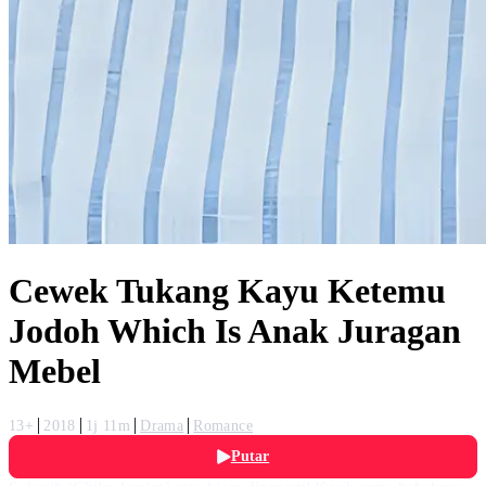
Cewek Tukang Kayu Ketemu
Jodoh Which Is Anak Juragan
Mebel
13+
2018
1j 11m
Drama
Romance
Putar