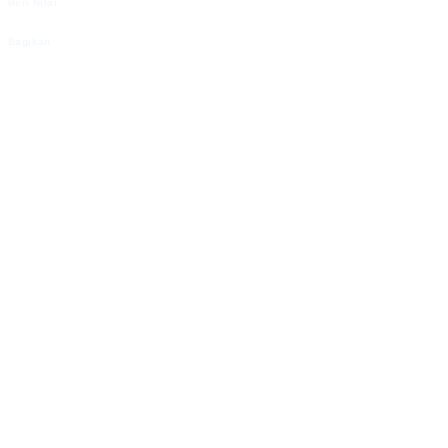
Beri Nilai
Bagikan