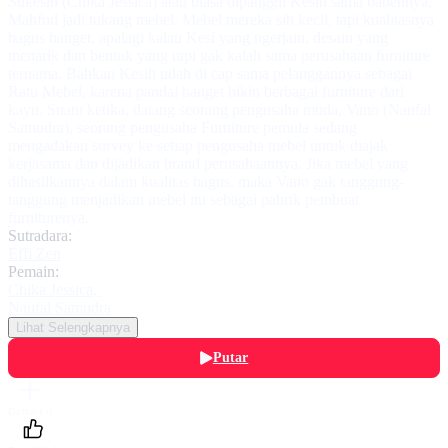
Sukesih (Chika Jessica) atau biasa dipanggil Kesih sama babehnya,
Mahfud jadi tukang mebel. Mebel mereka sih kecil, tapi kualitasnya
bagus banget, apalagi kalau Kesi yang ngerjain, desain yang
menarik dan bentuk yang rapi gak kalah sama perusahaan furniture
ternama. Bahkan Kesih udah di cap sama pelanggannya sebagai
Ratu Mebel, karena pandai banget bikin berbagai furniture dari
kayu. Suatu ketika, datang seorang pengusaha muda, Vano (Naufal
Samudra), seorang pengusaha Furniture pemula sedang
mengadakan survey ke setiap pengusaha mebel untuk diajak
kerjasama dan dijadikan brand perusahaannya. Jika mebel yang
dihasilkannya dalam kualitas bagus, maka Vano gak tanggung-
tanggung menjadikan mebel itu sebagai pabrik pembuat
furniturenya.
Sutradara:
Effi Zen
Pemain:
Chika Jessica
,
Naufal Samudra
Lihat Selengkapnya
Putar
Daftarku