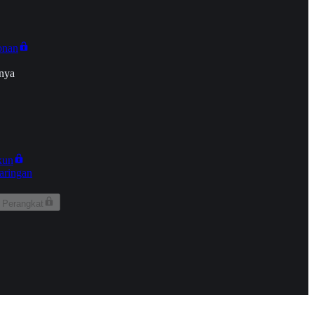
onan
nya
kun
aringan
 Perangkat