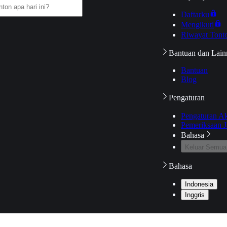
Daftarku
Mengikuti
Riwayat Tont
Bantuan dan Lain
Bantuan
Blog
Pengaturan
Pengaturan A
Pemeriksaan J
Bahasa
Keluar Semua
Bahasa
Indonesia
Inggris