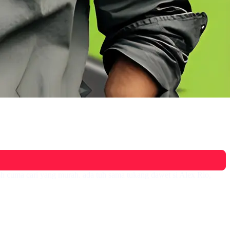
ish cuma cari yang murah. ada tuh sama tukang dawet si Alex Rio,