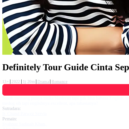
Definitely Tour Guide Cinta Se
13+
2022
1j 20m
Drama
Romance
Susah memang punya muka blasteran tapi gak bisa bahasa English, tapi
medog sih tapi englishnya excellent, apa rahasianya?
Sutradara:
Ir. Chand Parwez Servia
Pemain:
Syahnaz Sadiqah Khan
,