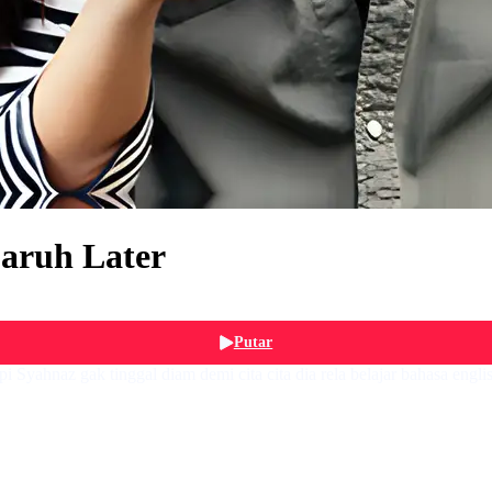
paruh Later
Putar
 Syahnaz gak tinggal diam demi cita cita dia rela belajar bahasa engl