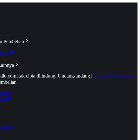
n Pembelian
e TV
Lainnya
idio.com
Hak cipta dilindungi Undang-undang
|
Syarat & Ketentuan
embelian
emier
tif
oucher