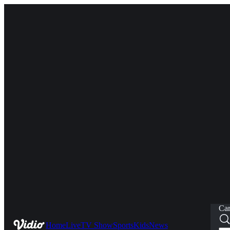
Car
Home
Live
TV Show
Sports
Kids
News