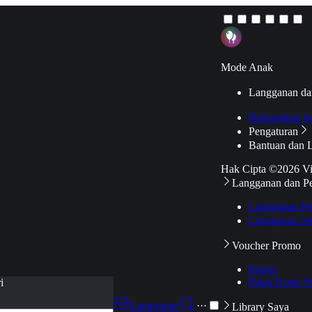
Mode Anak
Langganan da
Hubungkan k
Pengaturan
Bantuan dan 
Hak Cipta ©2026 V
Langganan dan P
Langganan Pr
Langganan Ak
Voucher Promo
Promo
Pakai Kode V
i
Langganan
···
Library Saya