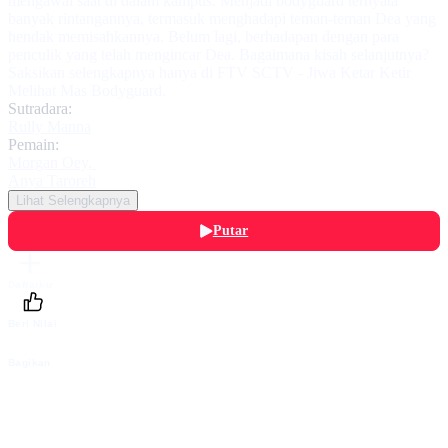
mengawal saat di dalam kampus. Menjadi bodyguard ternyata
banyak rintangannya, termasuk menghadapi teman-teman Dea yang
hendak memisahkannya. Belum lagi, berhadapan dengan para
penculik yang telah mengincar Dea. Bagaimana kisah selanjutnya?
Saksikan selengkapnya hanya di FTV SCTV - Jiwa Ketar Ketir
Melihat Mas Bodyguard.
Sutradara:
Rully Manna
Pemain:
Morgan Oey
,
Anya Taroreh
Lihat Selengkapnya
Putar
Daftarku
Beri Nilai
Bagikan