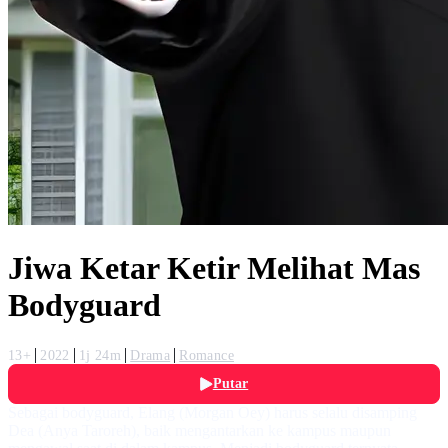
Jiwa Ketar Ketir Melihat Mas
Bodyguard
13+
2022
1j 24m
Drama
Romance
Putar
Sebagai bodyguard, Elang (Morgan Oey) harus selalu disamping
Dea (Anya Taroreh), baik mengantarkan ke kampus maupun