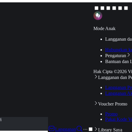
Mode Anak
Langganan da
Hubungkan k
Pengaturan
Bantuan dan 
Hak Cipta ©2026 V
Langganan dan P
Langganan Pr
Langganan Ak
Voucher Promo
Promo
Pakai Kode V
i
Langganan
···
Library Saya