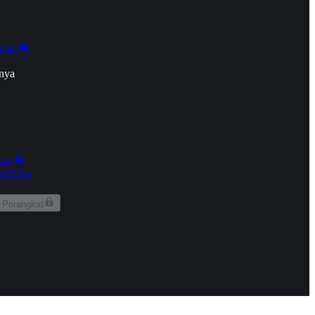
onan
nya
kun
aringan
 Perangkat