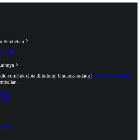
n Pembelian
e TV
Lainnya
idio.com
Hak cipta dilindungi Undang-undang
|
Syarat & Ketentuan
embelian
emier
tif
oucher