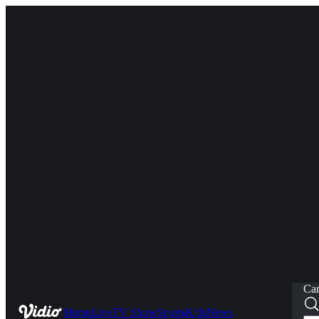
Car
Home
Live
TV Show
Sports
Kids
News