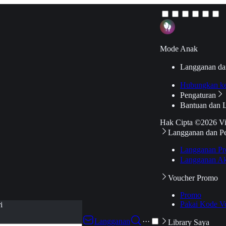
Mode Anak
Langganan da
Hubungkan k
Pengaturan
Bantuan dan 
Hak Cipta ©2026 V
Langganan dan P
Langganan Pr
Langganan Ak
Voucher Promo
Promo
Pakai Kode V
i
Langganan
···
Library Saya