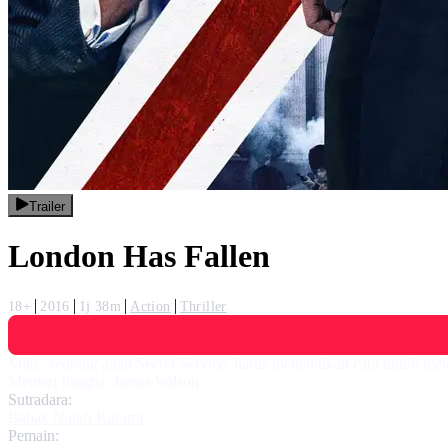
Trailer
London Has Fallen
18+
2016
1j 38m
Action
Thriller
Mike, seorang agen Secret Service, harus menemukan cara untuk mel
Menteri Inggris, James Wilson.
Sutradara:
Babak Najafi Karami
Pemain: