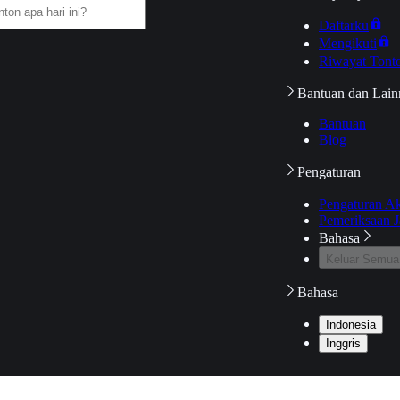
Daftarku
Mengikuti
Riwayat Tont
Bantuan dan Lain
Bantuan
Blog
Pengaturan
Pengaturan A
Pemeriksaan J
Bahasa
Keluar Semua
Bahasa
Indonesia
Inggris