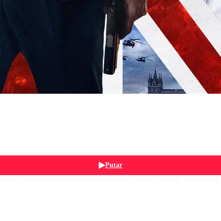
Putar
arikan diri bersama timnya ketika Barkawi, seorang teroris, menyer