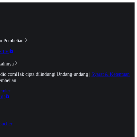
n Pembelian
e TV
Lainnya
idio.com
Hak cipta dilindungi Undang-undang
|
Syarat & Ketentuan
embelian
emier
tif
oucher