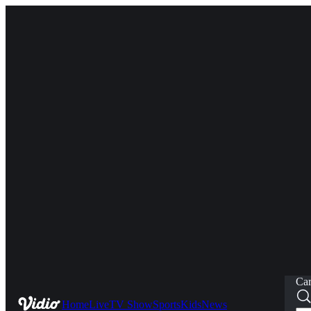
Car
Home
Live
TV Show
Sports
Kids
News