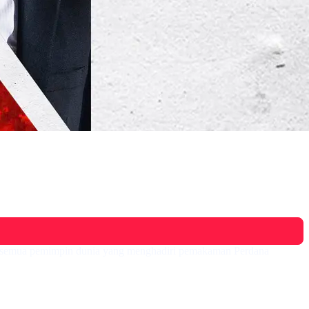
ang semua pemimpin dunia yang menghadiri pemakaman Perdana