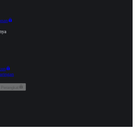
onan
nya
kun
aringan
 Perangkat