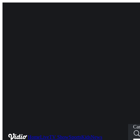
Car
Home
Live
TV Show
Sports
Kids
News