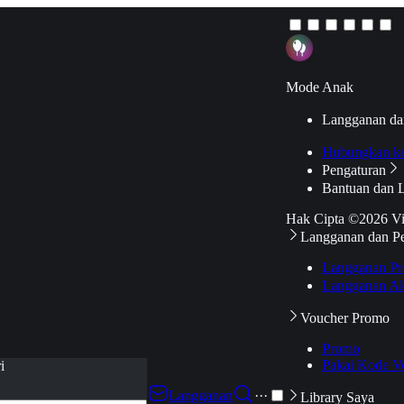
Mode Anak
Langganan da
Hubungkan k
Pengaturan
Bantuan dan 
Hak Cipta ©2026 V
Langganan dan P
Langganan Pr
Langganan Ak
Voucher Promo
Promo
Pakai Kode V
i
Langganan
···
Library Saya