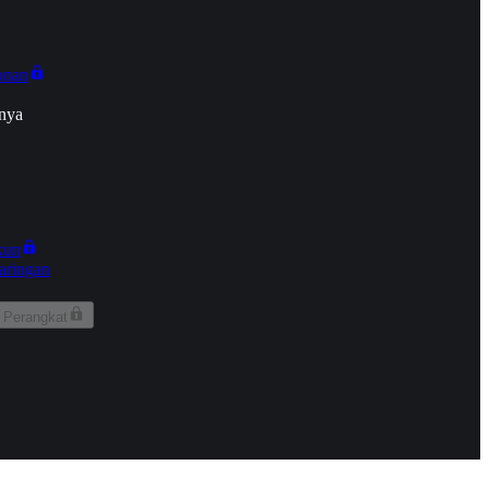
onan
nya
kun
aringan
 Perangkat