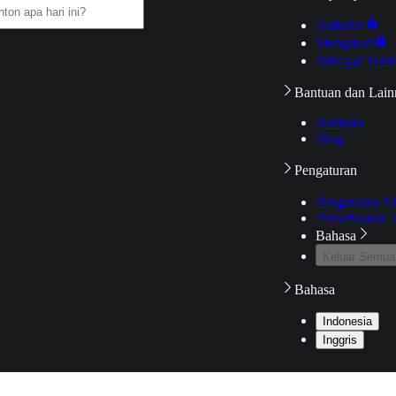
Daftarku
Mengikuti
Riwayat Tont
Bantuan dan Lain
Bantuan
Blog
Pengaturan
Pengaturan A
Pemeriksaan J
Bahasa
Keluar Semua
Bahasa
Indonesia
Inggris