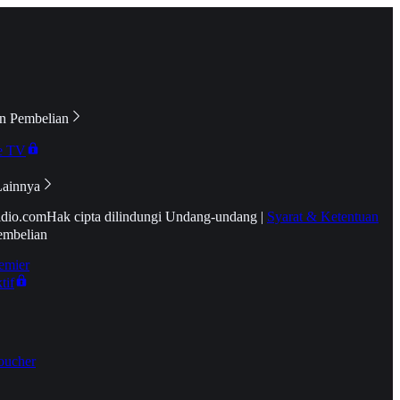
n Pembelian
e TV
Lainnya
idio.com
Hak cipta dilindungi Undang-undang
|
Syarat & Ketentuan
embelian
emier
tif
oucher