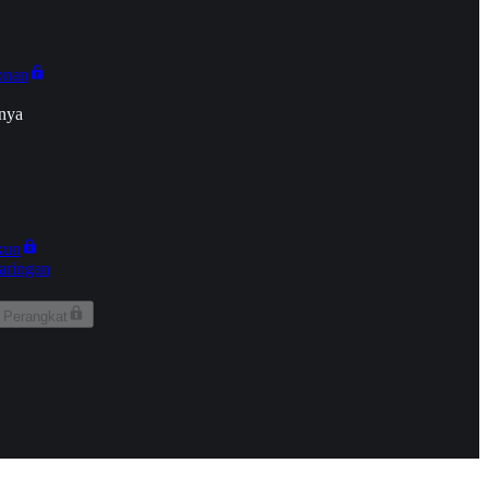
onan
nya
kun
aringan
 Perangkat