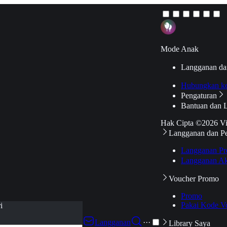
Mode Anak
Langganan da
Hubungkan k
Pengaturan
Bantuan dan 
Hak Cipta ©2026 V
Langganan dan P
Langganan Pr
Langganan Ak
Voucher Promo
Promo
Pakai Kode V
i
Langganan
···
Library Saya