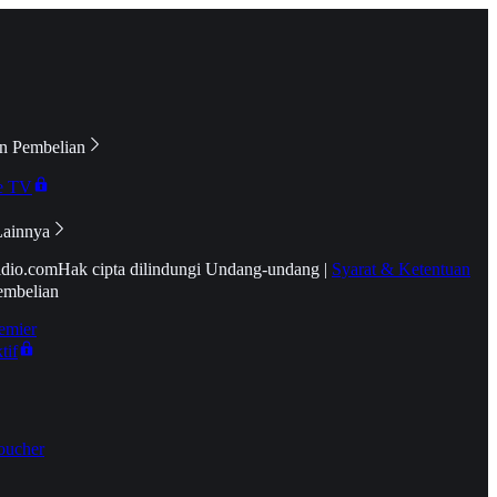
n Pembelian
e TV
Lainnya
idio.com
Hak cipta dilindungi Undang-undang
|
Syarat & Ketentuan
embelian
emier
tif
oucher