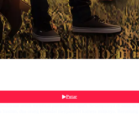
Putar
Kebudayaan untuk membuat pameran fotografi. Sesampainya di sana, ia
a Yasmin, dua orang berandal menjambret kamera miliknya. Beruntung