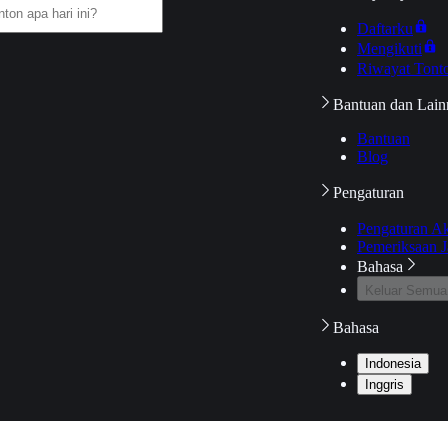
Daftarku
Mengikuti
Riwayat Tont
Bantuan dan Lain
Bantuan
Blog
Pengaturan
Pengaturan A
Pemeriksaan J
Bahasa
Keluar Semua
Bahasa
Indonesia
Inggris