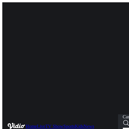
Car
Home
Live
TV Show
Sports
Kids
News