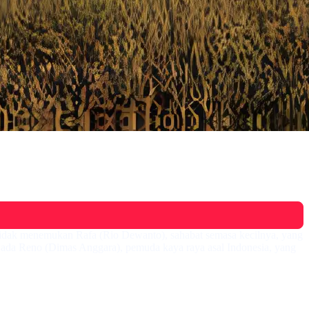
 tidak menemukan Rafa (Rio Dewanto), sahabat semasa kecilnya, yang
 ada Reno (Dimas Anggara), pemuda kaya raya asal Indonesia, yang