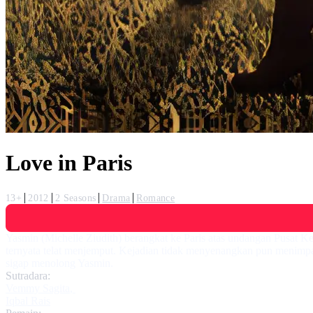
Love in Paris
13+
2012
2 Seasons
Drama
Romance
Yasmin (Michelle Ziudith) berangkat ke Paris atas undangan Pusat 
ternyata telat menjemput. Kejadian tidak menyenangkan pun menimp
sigap menolong Yasmin.
Sutradara:
Vemmy Sagita
,
Iqbal Rais