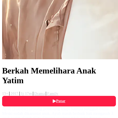
Berkah Memelihara Anak
Yatim
13+
2017
1j 17m
Drama
Family
Putar
Ayub (Habibie) seorang pemulung tetapi hatinya sungguh mulia.
Meski sudah dikaruniai anak, Ayub masih berbaik hati mengasuh 3