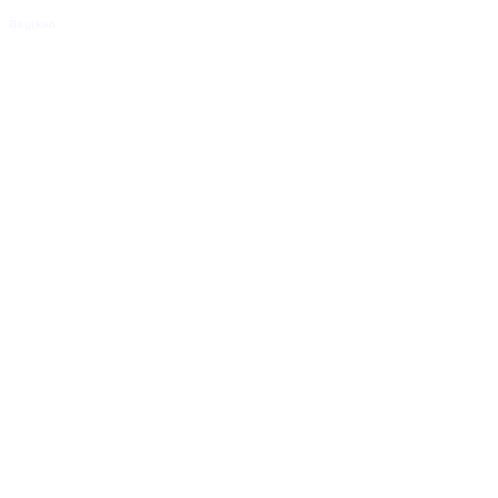
Bagikan