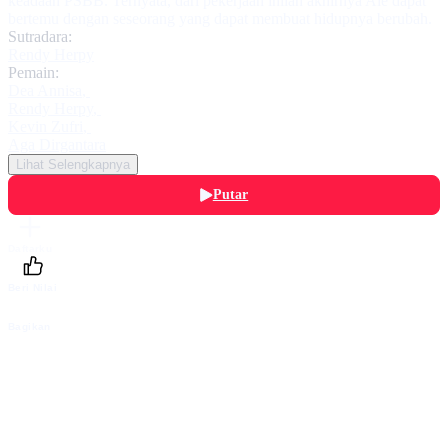
keadaan PSBB. Ternyata, dari pekerjaan inilah akhirnya Ale dapat
bertemu dengan seseorang yang dapat membuat hidupnya berubah.
Sutradara:
Rendy Herpy
Pemain:
Dea Annisa
,
Rendy Herpy
,
Kevin Zufri
,
Aga Dirgantara
Lihat Selengkapnya
Putar
Daftarku
Beri Nilai
Bagikan