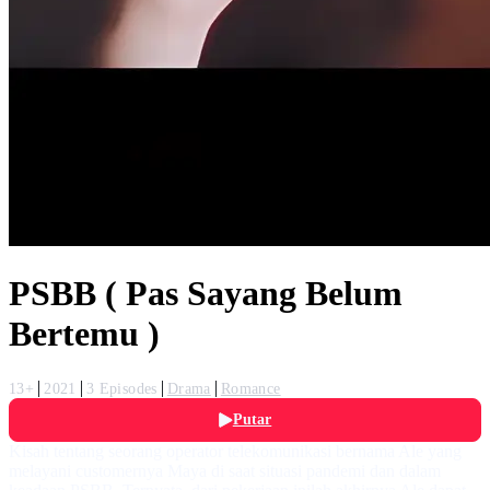
PSBB ( Pas Sayang Belum
Bertemu )
13+
2021
3 Episodes
Drama
Romance
Putar
Kisah tentang seorang operator telekomunikasi bernama Ale yang
melayani customernya Maya di saat situasi pandemi dan dalam