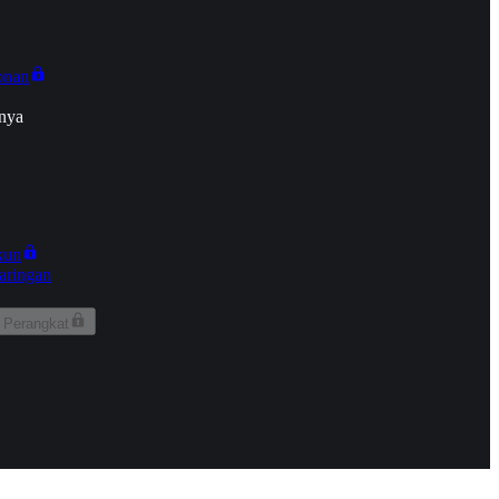
onan
nya
kun
aringan
 Perangkat