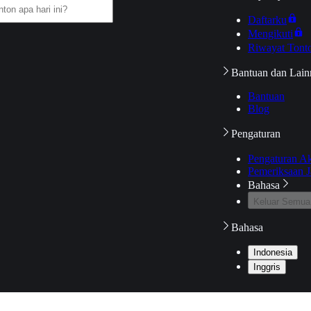
Daftarku
Mengikuti
Riwayat Tont
Bantuan dan Lain
Bantuan
Blog
Pengaturan
Pengaturan A
Pemeriksaan J
Bahasa
Keluar Semua
Bahasa
Indonesia
Inggris