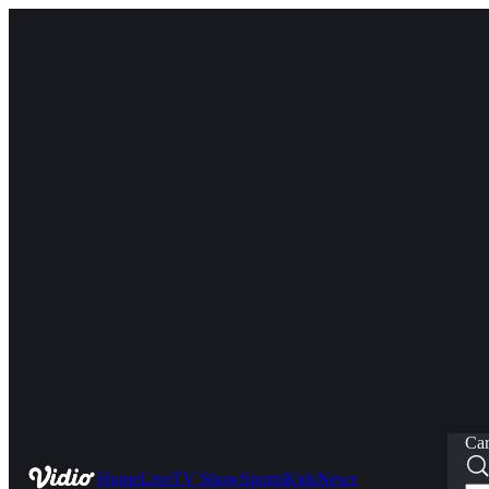
Car
Home
Live
TV Show
Sports
Kids
News