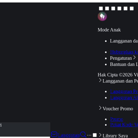
Mode Anak
Langganan da
Hubungkan k
Pengaturan
Bantuan dan 
Hak Cipta ©2026 V
Langganan dan P
Langganan Pr
Langganan Ak
Voucher Promo
Promo
Pakai Kode V
i
Langganan
···
Library Saya