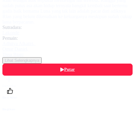
Rian sebagai adik terpukul mendengar hal tersebut. Rangga yang
sudah putus asa akan hidup ternyata bangkit kembali saat bertemu
gadis baik bernama Luna yang tak lain adalah pacar dari adiknya
Rian yang belum dikenalkan ke keluarganya meskipun sudah cukup
lama berpacaran.
Sutradara:
Lakonde
Pemain:
Adhitya Alkatiri
,
Omar Daniel
,
Tissa Biani
Lihat Selengkapnya
Putar
Daftarku
Beri Nilai
Bagikan