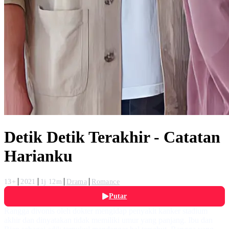
Detik Detik Terakhir - Catatan
Harianku
13+
2021
1j 12m
Drama
Romance
Putar
Rangga divonis oleh dokter mengidap penyakit kanker stadium
akhir dan dinyatakan tidak memiliki umur yang panjang. Ibu dan