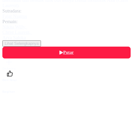
diterminal dan hendak naik bus ternya Dinda menabrak Aldi (Chris
Laurent).
Sutradara:
Fajar Nugros
Pemain:
Nikita Willy
,
Christ Laurent
,
Arya Saloka
Lihat Selengkapnya
Putar
Daftarku
Beri Nilai
Bagikan