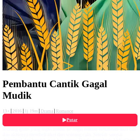
Pembantu Cantik Gagal
Mudik
13+
2016
1j 19m
Drama
Romance
Putar
seorang gadis yang ingin mudik ke Jogja namun kehabisan tiket bus
dan akhirnya membeli tiket dari seorang calo. Setelah sampai