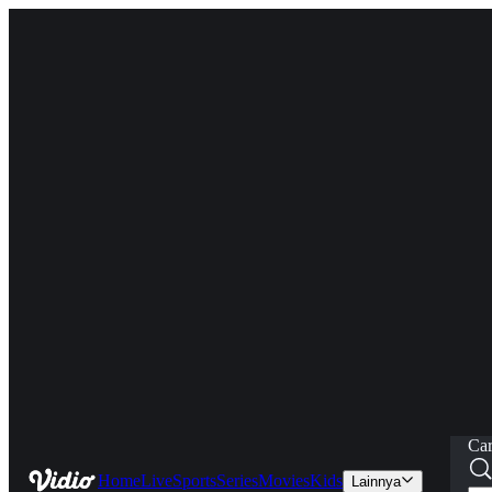
Car
Home
Live
Sports
Series
Movies
Kids
Lainnya