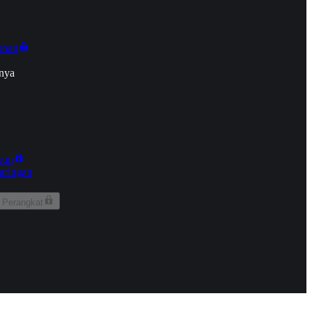
onan
nya
kun
aringan
 Perangkat