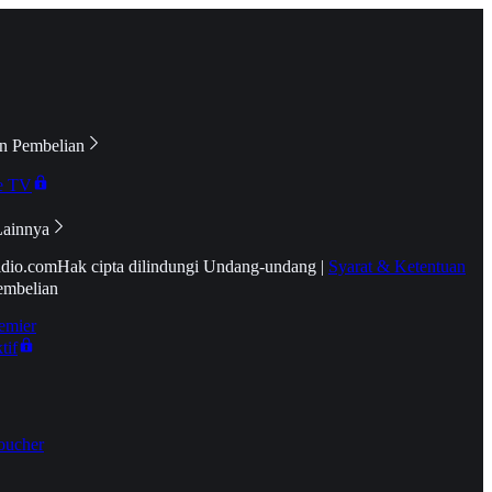
n Pembelian
e TV
Lainnya
idio.com
Hak cipta dilindungi Undang-undang
|
Syarat & Ketentuan
embelian
emier
tif
oucher