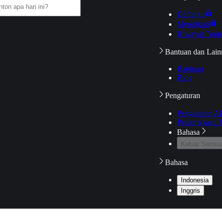
Daftarku
Mengikuti
Riwayat Tont
Bantuan dan Lain
Bantuan
Blog
Pengaturan
Pengaturan A
Pemeriksaan J
Bahasa
Keluar Semua
Bahasa
Indonesia
Inggris