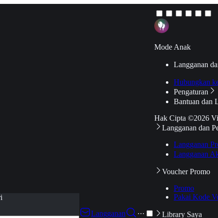
Mode Anak
Langganan da
Hubungkan k
Pengaturan
Bantuan dan 
Hak Cipta ©2026 V
Langganan dan P
Langganan Pr
Langganan Ak
Voucher Promo
Promo
Pakai Kode V
i
Langganan
···
Library Saya