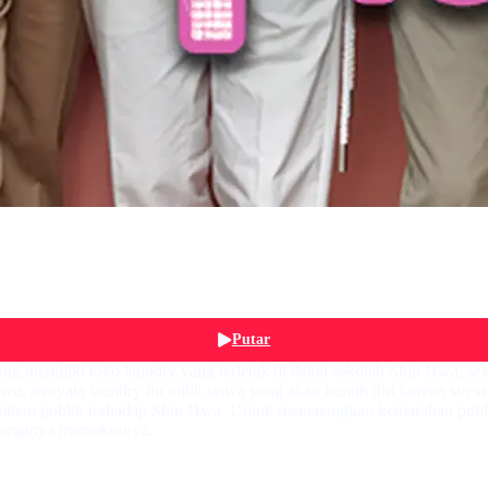
Putar
ng memiliki toko laundry yang terletak di dekat sekolah Shin Hwa, seko
a, ternyata laundry itu milik siswa yang akan bunuh diri karena stres
arahan publik terhadap Shin Hwa. Untuk menenangkan kemarahan publik
luarganya memaksanya.