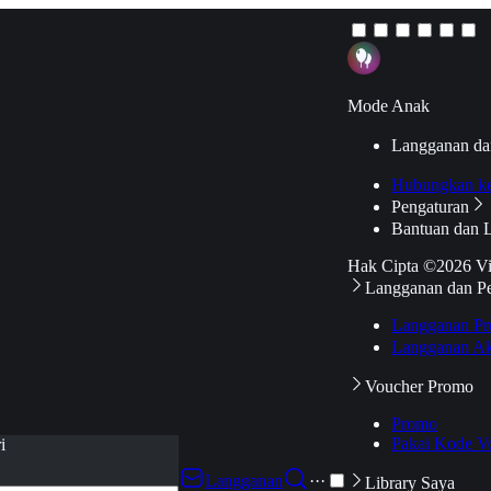
Mode Anak
Langganan da
Hubungkan k
Pengaturan
Bantuan dan 
Hak Cipta ©2026 V
Langganan dan P
Langganan Pr
Langganan Ak
Voucher Promo
Promo
Pakai Kode V
i
Langganan
···
Library Saya