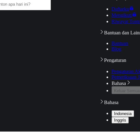
Daftarku
Mengikuti
Riwayat Tont
Bantuan dan Lain
Bantuan
Blog
Pengaturan
Pengaturan A
Pemeriksaan J
Bahasa
Keluar Semua
Bahasa
Indonesia
Inggris