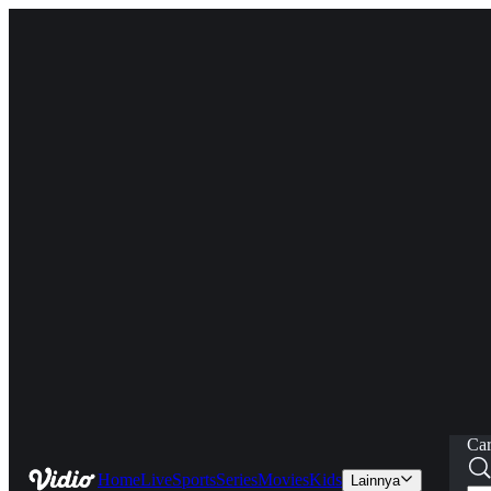
Car
Home
Live
Sports
Series
Movies
Kids
Lainnya