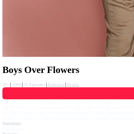
Boys Over Flowers
18+
2009
25 Episodes
Romance
Drama
Geum Jan Di adalah seorang gadis yang berasal dari keluarga biasa ya
Jan Di hendak mengantarkan laundry milik salah seorang siswa Shinhw
itu. Tindakannya segera menjadi perhatian publik dan menyulut kem
Shinhwa, awalnya ia menolak namun akhirnya menerima setelah ke
Sutradara:
Jun Ki-sang