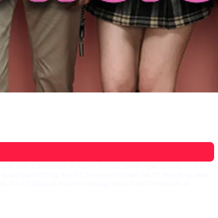
lah paling bergengsi di Korea Selatan. Awal cerita dimulai ketika
s mendapat bullying dari F4. Secara kebetulan Jan Di menolong anak
, Jan Di ditawari beasiswa renang untuk dapat bersekolah di