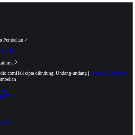
n Pembelian
e TV
Lainnya
idio.com
Hak cipta dilindungi Undang-undang
|
Syarat & Ketentuan
embelian
emier
tif
oucher