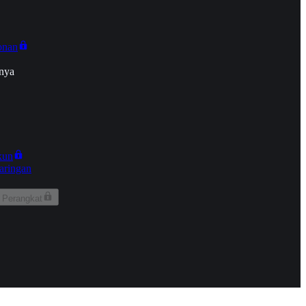
onan
nya
kun
aringan
 Perangkat