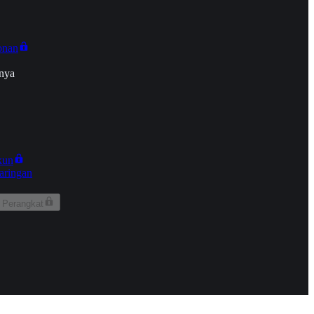
onan
nya
kun
aringan
 Perangkat