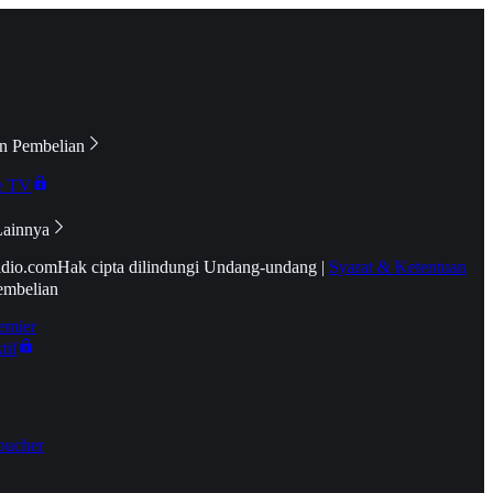
n Pembelian
e TV
Lainnya
idio.com
Hak cipta dilindungi Undang-undang
|
Syarat & Ketentuan
embelian
emier
tif
oucher