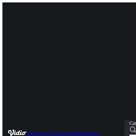
Car
Home
Live
TV Show
Sports
Kids
News