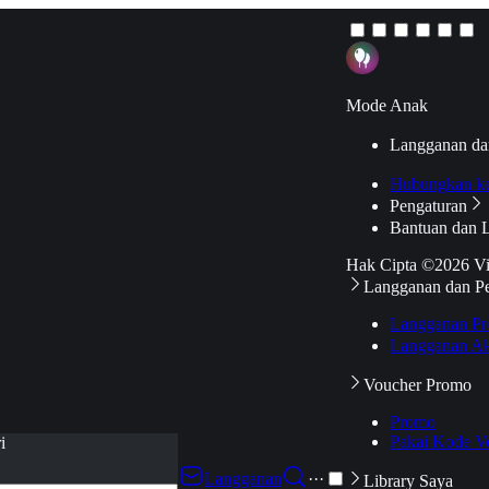
Mode Anak
Langganan da
Hubungkan k
Pengaturan
Bantuan dan 
Hak Cipta ©2026 V
Langganan dan P
Langganan Pr
Langganan Ak
Voucher Promo
Promo
Pakai Kode V
i
Langganan
···
Library Saya