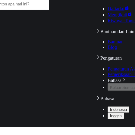
Daftarku
Mengikuti
Riwayat Tont
Bantuan dan Lain
Bantuan
Blog
Pengaturan
Pengaturan A
Pemeriksaan J
Bahasa
Keluar Semua
Bahasa
Indonesia
Inggris