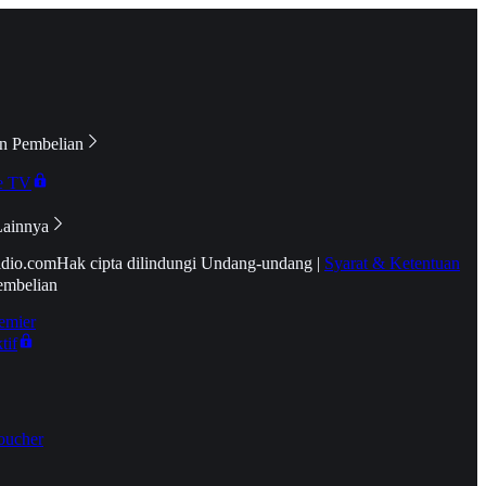
n Pembelian
e TV
Lainnya
idio.com
Hak cipta dilindungi Undang-undang
|
Syarat & Ketentuan
embelian
emier
tif
oucher