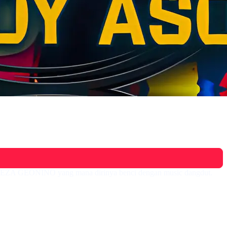
ti EZA GEONINO yang mana dirinya benci dengan music dangdut.