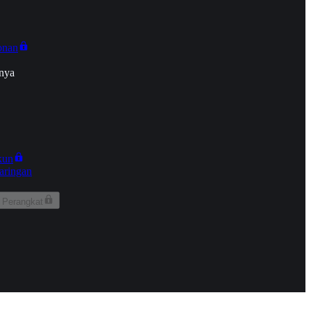
onan
nya
kun
aringan
 Perangkat