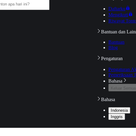
Daftarku
Mengikuti
Riwayat Tont
Bantuan dan Lain
Bantuan
Blog
Pengaturan
Pengaturan A
Pemeriksaan J
Bahasa
Keluar Semua
Bahasa
Indonesia
Inggris