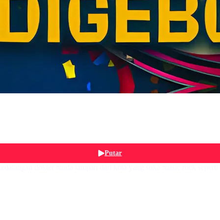
Putar
datangan dokter muda tampan dari kota yang suka music rock seper