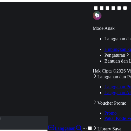
Mode Anak
Langganan da
Hubungkan k
Pengaturan
Bantuan dan 
Hak Cipta ©2026 V
Langganan dan P
Langganan Pr
Langganan Ak
Voucher Promo
Promo
Pakai Kode V
i
Langganan
···
Library Saya