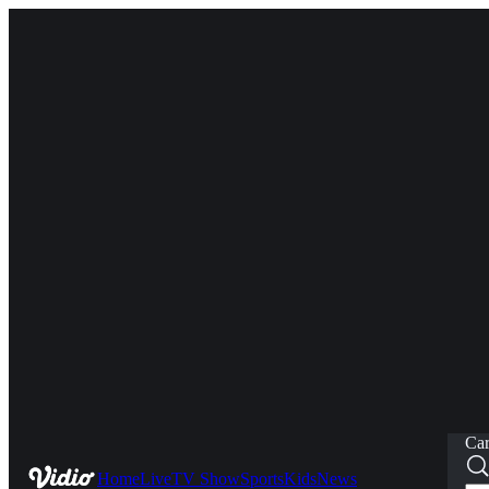
Car
Home
Live
TV Show
Sports
Kids
News