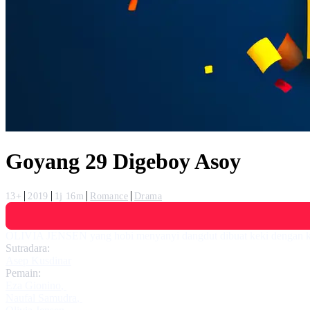
Goyang 29 Digeboy Asoy
13+
2019
1j 16m
Romance
Drama
OLIVIA JENSEN yang hobi menyanyi dangdut dibuat keki dengan ke
Sutradara:
Asep Kusdinar
Pemain:
Eza Gionino
,
Naufal Samudra
,