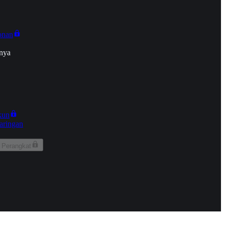
onan
nya
kun
aringan
 Perangkat