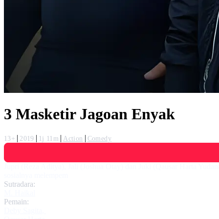
3 Masketir Jagoan Enyak
13+
2019
1j 11m
Action
Comedy
Jupri (Reza Aditya), Jali (Joshua Otay) dan Juki (Qausar Harta Yudan
sosialnya melempem
Sutradara:
M. Haikal
Pemain:
Deby Sagita
,