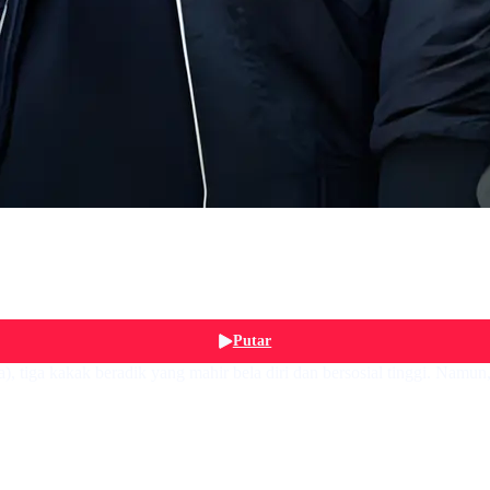
Putar
a), tiga kakak beradik yang mahir bela diri dan bersosial tinggi. Nam