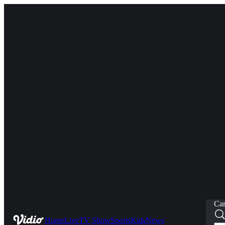
Car
Home
Live
TV Show
Sports
Kids
News