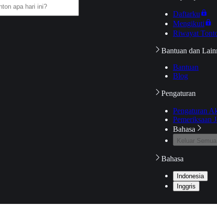
Daftarku
Mengikuti
Riwayat Tont
Bantuan dan Lain
Bantuan
Blog
Pengaturan
Pengaturan A
Pemeriksaan J
Bahasa
Keluar Semua
Bahasa
Indonesia
Inggris