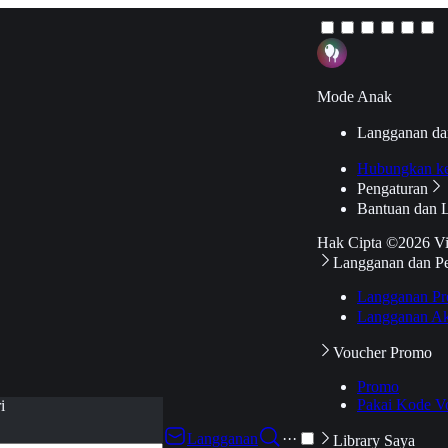
Mode Anak
Langganan da
Hubungkan k
Pengaturan
Bantuan dan 
Hak Cipta ©2026 V
Langganan dan P
Langganan Pr
Langganan Ak
Voucher Promo
Promo
Pakai Kode V
i
Langganan
···
Library Saya