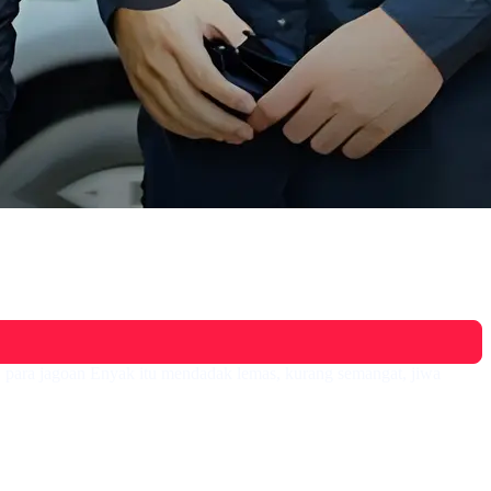
un, para jagoan Enyak itu mendadak lemas, kurang semangat, jiwa