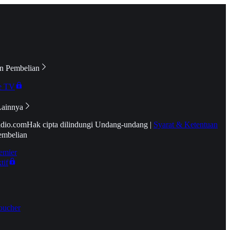
n Pembelian
e TV
Lainnya
idio.com
Hak cipta dilindungi Undang-undang
|
Syarat & Ketentuan
embelian
emier
tif
oucher