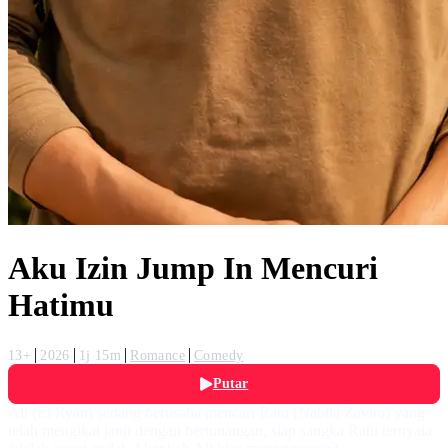
Aku Izin Jump In Mencuri
Hatimu
13+
2026
1j 15m
Romance
Comedy
Putar
Ali (El Ryan) sedang berusaha mencari Ratu (Nabila Zavira) yang
telah mengikat janji dengan bertunangan, siap sangka Ratu ternyata