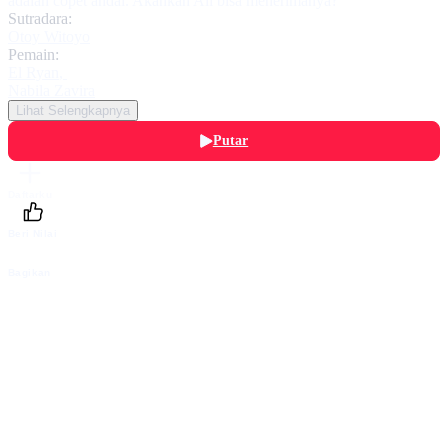
adalah copet andal. Akankah Ali bisa menerimanya?
Sutradara:
Otoy Witoyo
Pemain:
El Ryan
,
Nabila Zavira
Lihat Selengkapnya
Putar
Daftarku
Beri Nilai
Bagikan