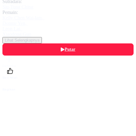
Sutradara:
Siu-Tung Ching
Pemain:
Kelly Chen Wai-lam
,
Donnie Yen
,
Leon Lai
,
Xiaodong Guo
Lihat Selengkapnya
Putar
Daftarku
Beri Nilai
Bagikan