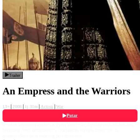
Trailer
An Empress and the Warriors
13+
2008
1j 31m
Action
War
Putar
Setelah kematian ayahnya, Putri Yan Feier dipaksa naik takhta dan
berjuang demi kerajaannya. Dikhianati sepupu ambisius, ia
diselamatkan oleh seorang pria misterius.