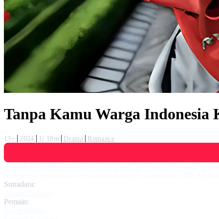
Tanpa Kamu Warga Indonesia 
13+
2024
1j 18m
Drama
Romance
Bian (Kevin Hillers) kaget saat menyadari gadis tersebut adalah Qia
penglihatannya karena kecelakaan. Bian pun merasa bersedih. Sejak 
Sutradara:
Ahmad Nurudin
Pemain:
Kevin Hillers
,