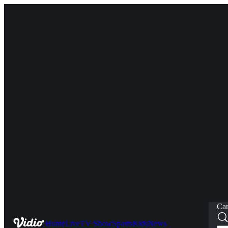
Car
Home
Live
TV Show
Sports
Kids
News