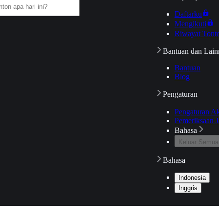
Daftarku
Mengikuti
Riwayat Tont
Bantuan dan Lain
Bantuan
Blog
Pengaturan
Pengaturan A
Pemeriksaan J
Bahasa
Keluar Semua
Bahasa
Indonesia
Inggris