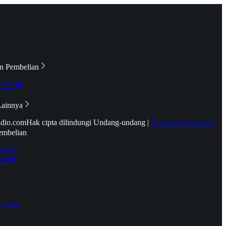
n Pembelian
e TV
Lainnya
idio.com
Hak cipta dilindungi Undang-undang
|
Syarat & Ketentuan
embelian
emier
tif
oucher