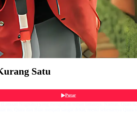
Kurang Satu
Putar
ra (Larasati Nugroho) yang merupakan teman lamanya. Namun, Qiara tid
saat itu, Qiara dan Bian menjadi sangat dekat, meski sebenarnya Qiara