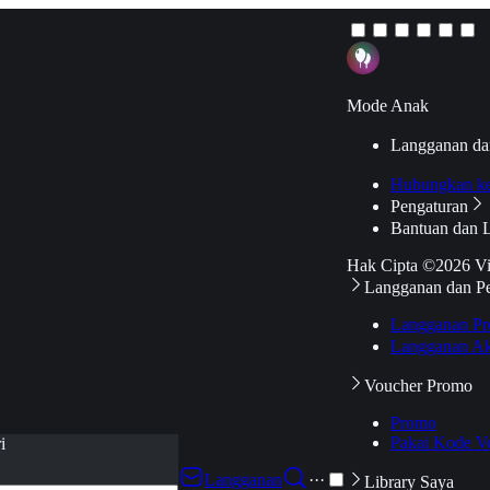
Mode Anak
Langganan da
Hubungkan k
Pengaturan
Bantuan dan 
Hak Cipta ©2026 V
Langganan dan P
Langganan Pr
Langganan Ak
Voucher Promo
Promo
Pakai Kode V
i
Langganan
···
Library Saya