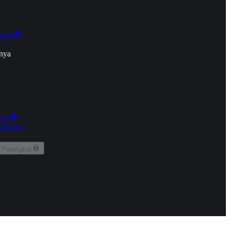
onan
nya
kun
aringan
 Perangkat