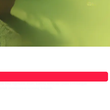
ak bisa ngenalin Bian, karena ternyata Qiara kehilangan
 sudah mempunyai seorang kekasih.