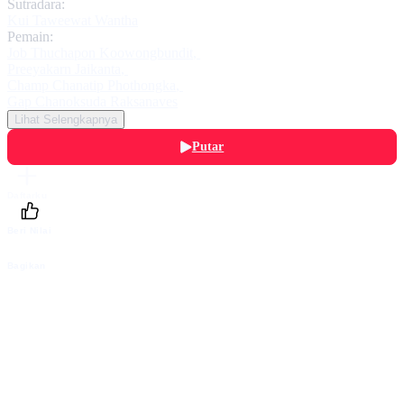
Sutradara:
Kui Taweewat Wantha
Pemain:
Job Thuchapon Koowongbundit
,
Preeyakarn Jaikanta
,
Champ Chanatip Phothongka
,
Gap Chanoksuda Raksanaves
Lihat Selengkapnya
Putar
Daftarku
Beri Nilai
Bagikan