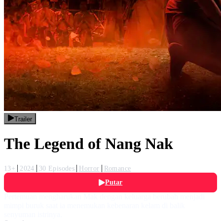
Trailer
The Legend of Nang Nak
13+
2024
30 Episodes
Horror
Romance
Putar
Pertemuan mengharukan Mak dengan keluarga berubah menjadi
mimpi buruk saat ia menemukan kebenaran kelam di balik
senyuman istrinya.