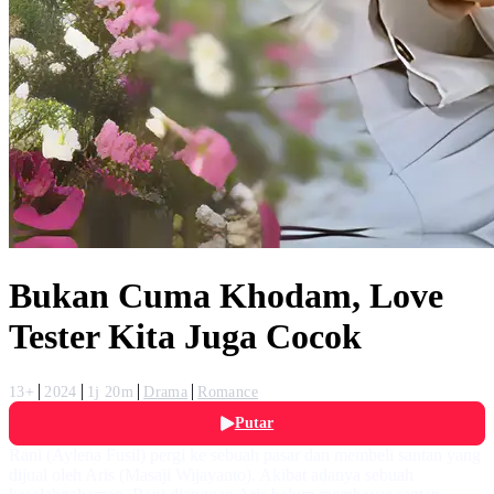
Bukan Cuma Khodam, Love
Tester Kita Juga Cocok
13+
2024
1j 20m
Drama
Romance
Putar
Rani (Aylena Fusil) pergi ke sebuah pasar dan membeli santan yang
dijual oleh Aris (Masaji Wijayanto). Akibat adanya sebuah