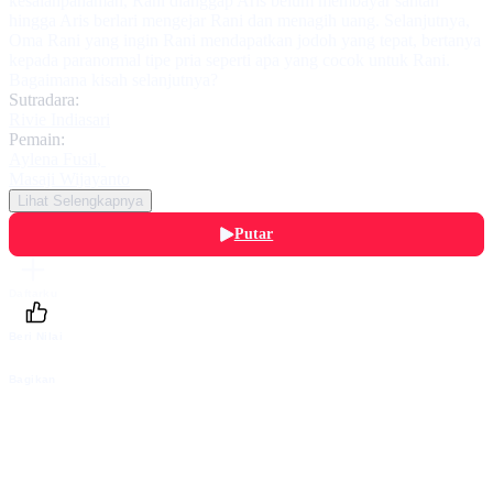
kesalahpahaman, Rani dianggap Aris belum membayar santan
hingga Aris berlari mengejar Rani dan menagih uang. Selanjutnya,
Oma Rani yang ingin Rani mendapatkan jodoh yang tepat, bertanya
kepada paranormal tipe pria seperti apa yang cocok untuk Rani.
Bagaimana kisah selanjutnya?
Sutradara:
Rivie Indiasari
Pemain:
Aylena Fusil
,
Masaji Wijayanto
Lihat Selengkapnya
Putar
Daftarku
Beri Nilai
Bagikan