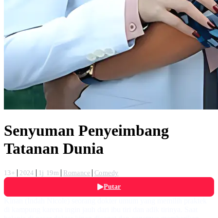
Senyuman Penyeimbang
Tatanan Dunia
13+
2024
1j 19m
Romance
Comedy
Putar
Kinan (Indah Nicole) seorang dokter umum yang memilih praktek
di kampung karena ingin jauh dari ibu tiri dan adik tirinya. Saat