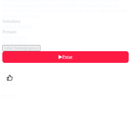
belanja di pasar dokter kinan dicopet dan copetnya memberikan
hasil copetannya ke Arman (Kevin Hillers) sehingga Kinan dan
Kevin ribut. Arman dan Kinan bertemu lagi setelah adiknya Arman
ditolong oleh Kinan
Sutradara:
Ahmad Nurudin
Pemain:
Indah Nicole
,
Kevin Hillers
Lihat Selengkapnya
Putar
Daftarku
Beri Nilai
Bagikan