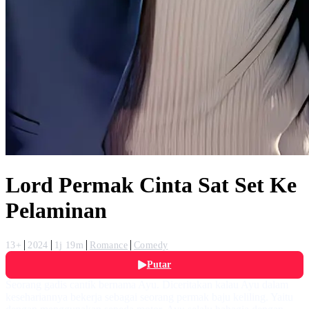
Lord Permak Cinta Sat Set Ke
Pelaminan
13+
2024
1j 19m
Romance
Comedy
Putar
Seorang gadis cantik bernama Ayu. Diceritakan kalau Ayu dalam
kesehariannya bekerja sebagai seorang permak baju keliling. Yaitu