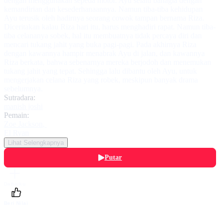
dengan menggunakan sepeda motor. Ayu selalu bahagia dengan
kemandirian dan kesederhanaannya. Namun tiba-tiba kehidupan
Ayu terusik oleh hadirnya seorang cowok tampan bernama Riza.
Diceritakan kalau Riza hari itu, harus menghadiri rapat. Namun tiba-
tiba celananya sobek, hal itu membuatnya tidak percaya diri dan
mencari tukang jahit yang buka pagi-pagi. Pada akhirnya Riza
dengan kawannya hampir menabrak Ayu di jalan, dan kawannya
Riza berkata, bahwa sebenarnya mereka berjodoh dan menemukan
tukang jahit yang tepat. Sehingga lalu dibantu oleh Ayu, untuk
mengerjakan celana Riza yang robek, meskipun banyak drama
sebelumnya.
Sutradara:
manish joshi
Pemain:
Zoe Jackson
,
El Ryan
Lihat Selengkapnya
Putar
Daftarku
Beri Nilai