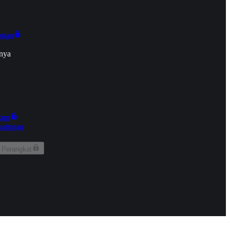
onan
nya
kun
aringan
 Perangkat