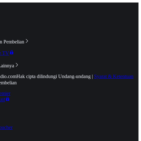
n Pembelian
e TV
Lainnya
idio.com
Hak cipta dilindungi Undang-undang
|
Syarat & Ketentuan
embelian
emier
tif
oucher