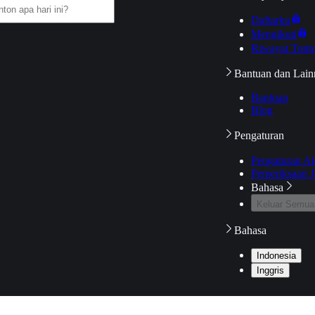
Daftarku
Mengikuti
Riwayat Tont
Bantuan dan Lain
Bantuan
Blog
Pengaturan
Pengaturan A
Pemeriksaan J
Bahasa
Keluar Semua
Bahasa
Indonesia
Inggris