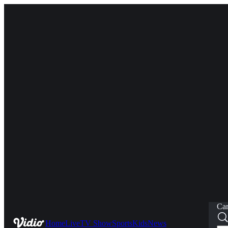
Car
Home
Live
TV Show
Sports
Kids
News