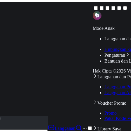
Mode Anak
Langganan da
Hubungkan k
Pengaturan
Bantuan dan 
Hak Cipta ©2026 V
Langganan dan P
Langganan Pr
Langganan Ak
Voucher Promo
Promo
Pakai Kode V
i
Langganan
···
Library Saya