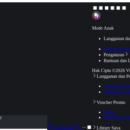
Mode Anak
Langganan da
Hubungkan k
Pengaturan
Bantuan dan 
Hak Cipta ©2026 V
Langganan dan P
Langganan Pr
Langganan Ak
Voucher Promo
Promo
Pakai Kode V
i
Langganan
···
Library Saya