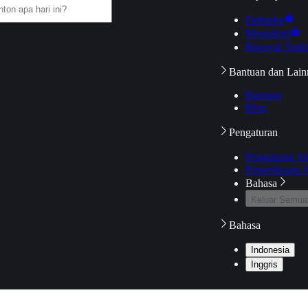
Daftarku
Mengikuti
Riwayat Tont
Bantuan dan Lain
Bantuan
Blog
Pengaturan
Pengaturan A
Pemeriksaan J
Bahasa
Keluar Semua
Bahasa
Indonesia
Inggris