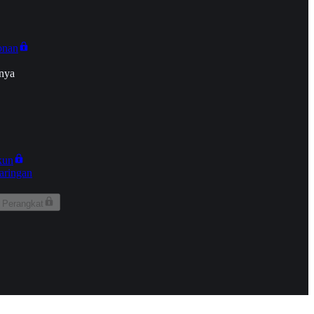
onan
nya
kun
aringan
 Perangkat