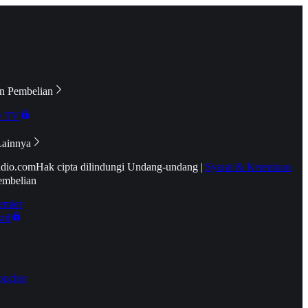
n Pembelian
e TV
Lainnya
idio.com
Hak cipta dilindungi Undang-undang
|
Syarat & Ketentuan
embelian
emier
tif
oucher