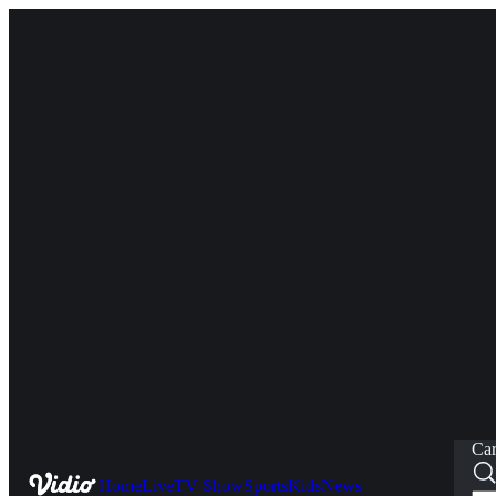
Car
Home
Live
TV Show
Sports
Kids
News