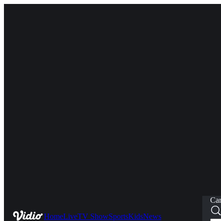
Car
Home
Live
TV Show
Sports
Kids
News