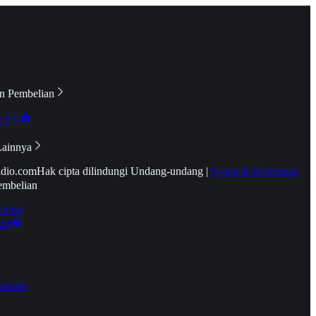
n Pembelian
e TV
Lainnya
idio.com
Hak cipta dilindungi Undang-undang
|
Syarat & Ketentuan
embelian
emier
tif
oucher