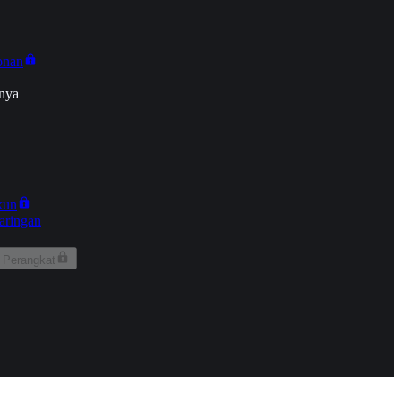
onan
nya
kun
aringan
 Perangkat