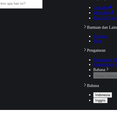
Daftarku
Mengikuti
Riwayat Tont
Bantuan dan Lain
Bantuan
Blog
Pengaturan
Pengaturan A
Pemeriksaan J
Bahasa
Keluar Semua
Bahasa
Indonesia
Inggris