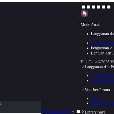
Mode Anak
Langganan da
Hubungkan k
Pengaturan
Bantuan dan 
Hak Cipta ©2026 V
Langganan dan P
Langganan Pr
Langganan Ak
Voucher Promo
Promo
Pakai Kode V
i
Langganan
···
Library Saya