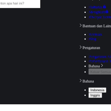
Daftarku
Mengikuti
Riwayat Tont
Bantuan dan Lain
Bantuan
Blog
Pengaturan
Pengaturan A
Pemeriksaan J
Bahasa
Keluar Semua
Bahasa
Indonesia
Inggris