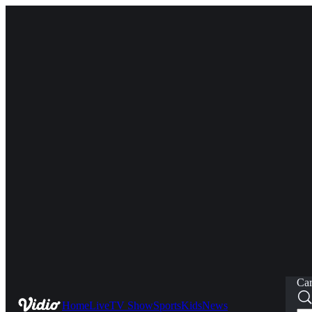
Car
Home
Live
TV Show
Sports
Kids
News