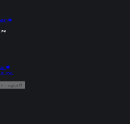
onan
nya
kun
aringan
 Perangkat