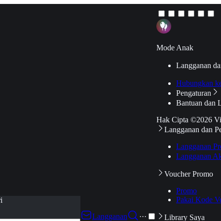
Mode Anak
Langganan da
Hubungkan k
Pengaturan
Bantuan dan 
Hak Cipta ©2026 V
Langganan dan P
Langganan Pr
Langganan Ak
Voucher Promo
Promo
Pakai Kode V
i
Langganan
···
Library Saya