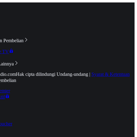
n Pembelian
e TV
Lainnya
idio.com
Hak cipta dilindungi Undang-undang
|
Syarat & Ketentuan
embelian
emier
tif
oucher