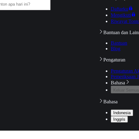
Daftarku
Mengikuti
Riwayat Tont
Bantuan dan Lain
Bantuan
Blog
Pengaturan
Pengaturan A
Pemeriksaan J
Bahasa
Keluar Semua
Bahasa
Indonesia
Inggris