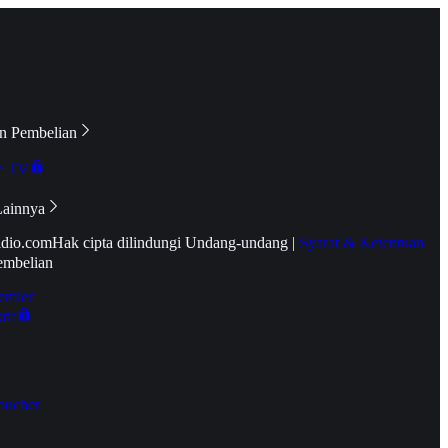
n Pembelian
e TV
Lainnya
idio.com
Hak cipta dilindungi Undang-undang
|
Syarat & Ketentuan
embelian
emier
tif
oucher