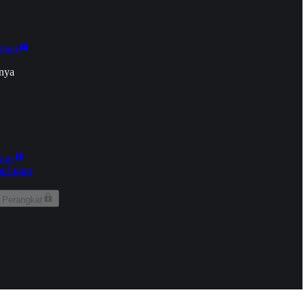
onan
nya
kun
aringan
 Perangkat