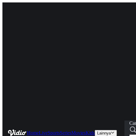
Car
Home
Live
Sports
Series
Movies
Kids
Lainnya