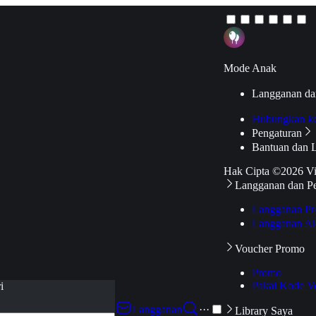
Mode Anak
Langganan da
Hubungkan k
Pengaturan
Bantuan dan 
Hak Cipta ©2026 V
Langganan dan P
Langganan Pr
Langganan Ak
Voucher Promo
Promo
Pakai Kode V
i
Langganan
···
Library Saya