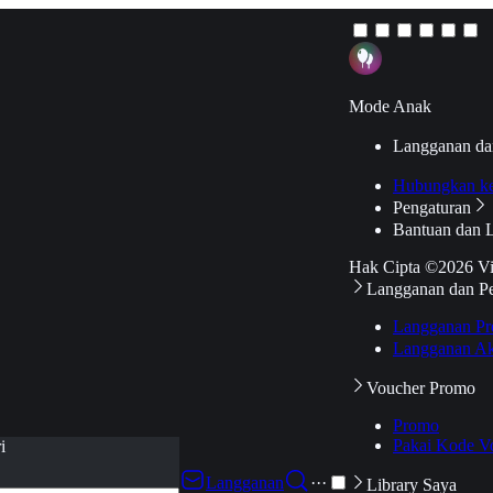
Mode Anak
Langganan da
Hubungkan k
Pengaturan
Bantuan dan 
Hak Cipta ©2026 V
Langganan dan P
Langganan Pr
Langganan Ak
Voucher Promo
Promo
Pakai Kode V
i
Langganan
···
Library Saya