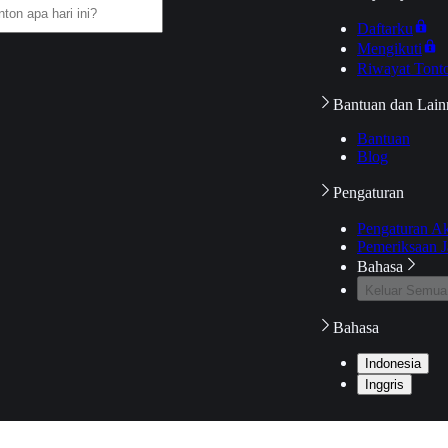
Daftarku
Mengikuti
Riwayat Tont
Bantuan dan Lain
Bantuan
Blog
Pengaturan
Pengaturan A
Pemeriksaan J
Bahasa
Keluar Semua
Bahasa
Indonesia
Inggris