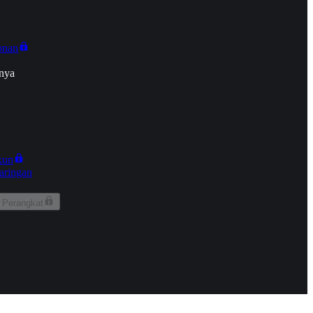
onan
nya
kun
aringan
 Perangkat