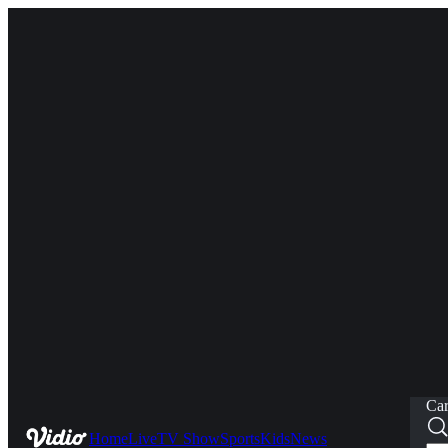
Car
Home
Live
TV Show
Sports
Kids
News