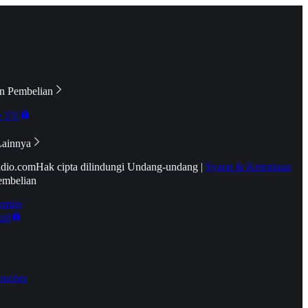
n Pembelian
e TV
Lainnya
idio.com
Hak cipta dilindungi Undang-undang
|
Syarat & Ketentuan
embelian
emier
tif
oucher